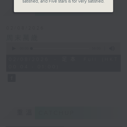
satisfied, and Five stars is for very satisfied.
最新
LATEST
02/08/2026
周末萬歲
0
seconds
00:00
56:00
of
56
02/08/2026 - 足本 Full (HKT
minutes,
00:04 - 01:00)
0
seconds
重溫
CATCHUP