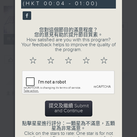
(HKT 00:04 - 01:00)
周末萬歲
電台直播
您對這個節目的滿意程度？
您的意見有助於提升節目質素。
所有集數
How satisfied are you with this program?
Your feedback helps to improve the quality of
the program.
☆
☆
☆
☆
☆
您喜歡這個節目嗎?
簡介
GIST
主持人：周國豐、車婉婉
提交及繼續 Submit
and Continue
點擊星星進行評分：一顆星為不滿意，五顆
星為非常滿意。
Click on the stars to rate: One star is for not