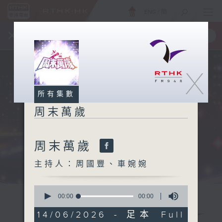
ENG
/
簡
×
全新 RTHK On The Go
取得
一手掌握 RTHK 電台、電視節目
X
所有集數
周末萬歲
周末萬歲
主持人：周國豐、車婉婉
0
seconds
00:00
00:00
of
0
14/06/2026 - 足本 Full
seconds