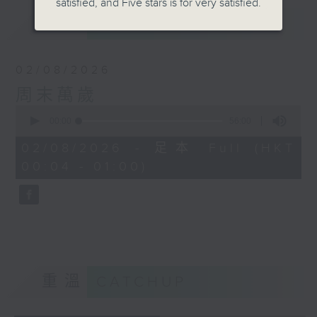
satisfied, and Five stars is for very satisfied.
最新
LATEST
02/08/2026
周末萬歲
0
seconds
00:00
56:00
of
56
02/08/2026 - 足本 Full (HKT
minutes,
00:04 - 01:00)
0
seconds
重溫
CATCHUP