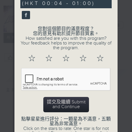
(HKT 00:04 - 01:00)
周末萬歲
電台直播
您對這個節目的滿意程度？
您的意見有助於提升節目質素。
所有集數
How satisfied are you with this program?
Your feedback helps to improve the quality of
the program.
☆
☆
☆
☆
☆
您喜歡這個節目嗎?
簡介
GIST
主持人：周國豐、車婉婉
提交及繼續 Submit
and Continue
點擊星星進行評分：一顆星為不滿意，五顆
星為非常滿意。
Click on the stars to rate: One star is for not