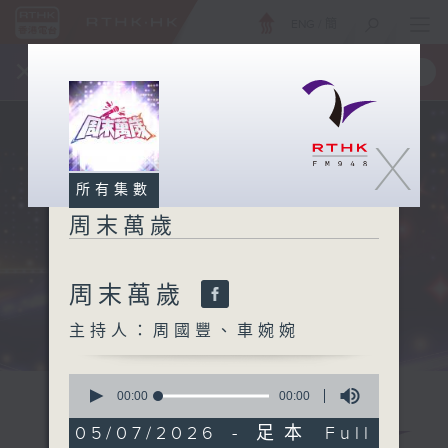
ENG
/
簡
×
全新 RTHK On The Go
取得
一手掌握 RTHK 電台、電視節目
X
所有集數
周末萬歲
周末萬歲
主持人：周國豐、車婉婉
0
seconds
00:00
00:00
of
0
05/07/2026 - 足本 Full
seconds