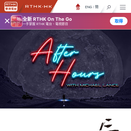
ENG
/
簡
×
全新 RTHK On The Go
取得
一手掌握 RTHK 電台、電視節目