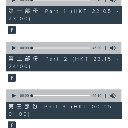
seconds
00:00
55:10
After Hours with Michael Lance
.
of
55
第一部份 Part 1 (HKT 22:05 -
minutes,
Weekdays 10:05pm to 1am - On Air
23:00)
10
- Online - On Radio 3
seconds
0
seconds
00:00
45:20
of
45
第二部份 Part 2 (HKT 23:15 -
minutes,
24:00)
20
seconds
0
seconds
00:00
55:10
of
55
第三部份 Part 3 (HKT 00:05 -
minutes,
01:00)
10
seconds