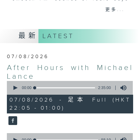
gone by. Join him every weekday
更多...
evening from 10.05 until 1 the
next morning for
After Hours with
Michael Lance.
Listen to the
最新
LATEST
soulful melodies of R&B, soft rock
ballads that defined a generation,
iconic anthems, and the pop hits
07/08/2026
that keep our hearts beating in
After Hours with Michael
rhythm. Rediscover your favorites
and uncover hidden gems, as
Lance
'After Hours' gives you the
0
seconds
00:00
2:35:00
perfect soundtrack to your late-
of
night adventures.
2
07/08/2026 - 足本 Full (HKT
hours,
22:05 - 01:00)
35
So, whether you’re sliding into
minutes,
0
your comfy chair, grabbing the
seconds
wheel, or surrendering to the
magic of the night, tune in to
0