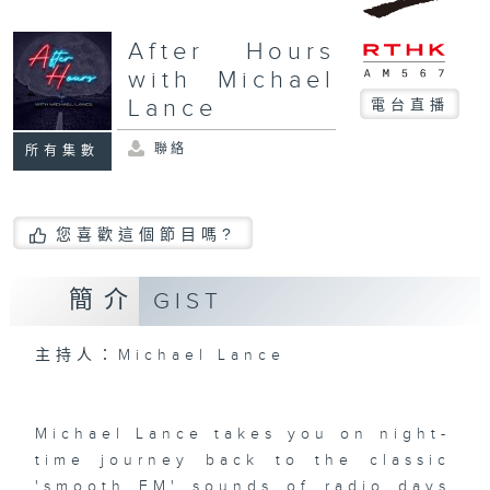
After Hours
with Michael
Lance
電台直播
聯絡
所有集數
您喜歡這個節目嗎?
簡介
GIST
主持人：Michael Lance
Michael Lance takes you on night-
time journey back to the classic
'smooth FM' sounds of radio days