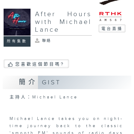
After Hours
with Michael
Lance
電台直播
聯絡
所有集數
您喜歡這個節目嗎?
簡介
GIST
主持人：Michael Lance
Michael Lance takes you on night-
time journey back to the classic
'smooth FM' sounds of radio days