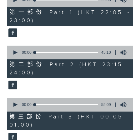
seconds
00:00
55:00
After Hours with Michael Lance
.
of
55
第一部份 Part 1 (HKT 22:05 -
minutes,
Weekdays 10:05pm to 1am - On Air
23:00)
0
- Online - On Radio 3
seconds
0
seconds
00:00
45:10
of
45
第二部份 Part 2 (HKT 23:15 -
minutes,
24:00)
10
seconds
0
seconds
00:00
55:09
of
55
第三部份 Part 3 (HKT 00:05 -
minutes,
01:00)
9
seconds