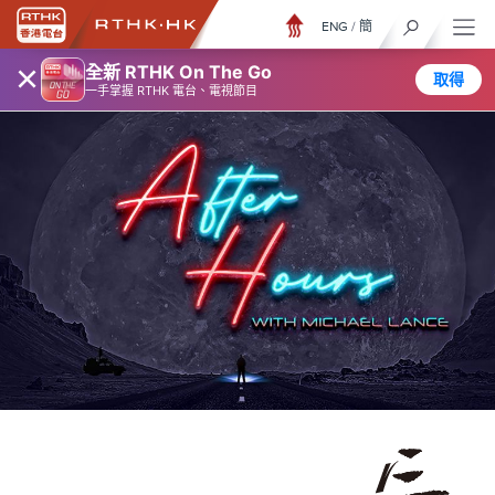
ENG
/
簡
×
全新 RTHK On The Go
取得
一手掌握 RTHK 電台、電視節目