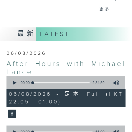
gone by. Join him every weekday
更多...
evening from 10.05 until 1 the
next morning for
After Hours with
Michael Lance.
Listen to the
最新
LATEST
soulful melodies of R&B, soft rock
ballads that defined a generation,
iconic anthems, and the pop hits
06/08/2026
that keep our hearts beating in
After Hours with Michael
rhythm. Rediscover your favorites
and uncover hidden gems, as
Lance
'After Hours' gives you the
0
seconds
00:00
2:34:59
perfect soundtrack to your late-
of
night adventures.
2
06/08/2026 - 足本 Full (HKT
hours,
22:05 - 01:00)
34
So, whether you’re sliding into
minutes,
59
your comfy chair, grabbing the
seconds
wheel, or surrendering to the
magic of the night, tune in to
0