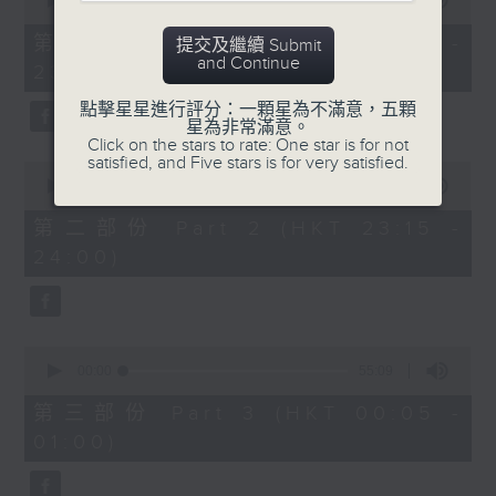
seconds
00:00
55:00
After Hours with Michael Lance
.
of
55
第一部份 Part 1 (HKT 22:05 -
提交及繼續 Submit
minutes,
Weekdays 10:05pm to 1am - On Air
and Continue
23:00)
0
- Online - On Radio 3
seconds
點擊星星進行評分：一顆星為不滿意，五顆
星為非常滿意。
Click on the stars to rate: One star is for not
satisfied, and Five stars is for very satisfied.
0
seconds
00:00
45:10
of
45
第二部份 Part 2 (HKT 23:15 -
minutes,
24:00)
10
seconds
0
seconds
00:00
55:09
of
55
第三部份 Part 3 (HKT 00:05 -
minutes,
01:00)
9
seconds