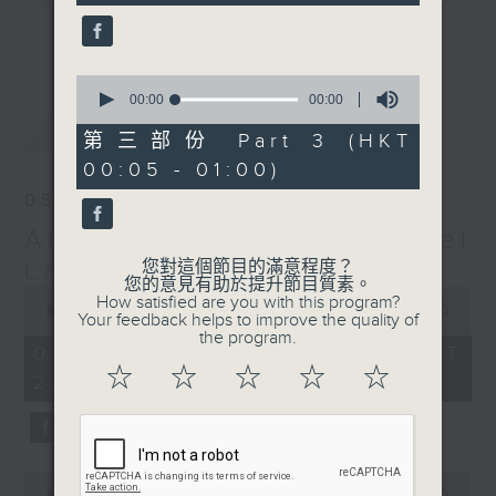
gone by. Join him every weekday
更多...
evening from 10.05 until 1 the
next morning for
After Hours with
0
seconds
00:00
00:00
Michael Lance.
Listen to the
of
最新
LATEST
soulful melodies of R&B, soft rock
0
第三部份 Part 3 (HKT
seconds
ballads that defined a generation,
00:05 - 01:00)
iconic anthems, and the pop hits
05/08/2026
that keep our hearts beating in
After Hours with Michael
rhythm. Rediscover your favorites
and uncover hidden gems, as
Lance
您對這個節目的滿意程度？
您的意見有助於提升節目質素。
'After Hours' gives you the
0
How satisfied are you with this program?
seconds
00:00
2:34:59
perfect soundtrack to your late-
Your feedback helps to improve the quality of
of
the program.
night adventures.
2
05/08/2026 - 足本 Full (HKT
hours,
☆
☆
☆
☆
☆
22:05 - 01:00)
34
So, whether you’re sliding into
minutes,
59
your comfy chair, grabbing the
seconds
wheel, or surrendering to the
magic of the night, tune in to
0