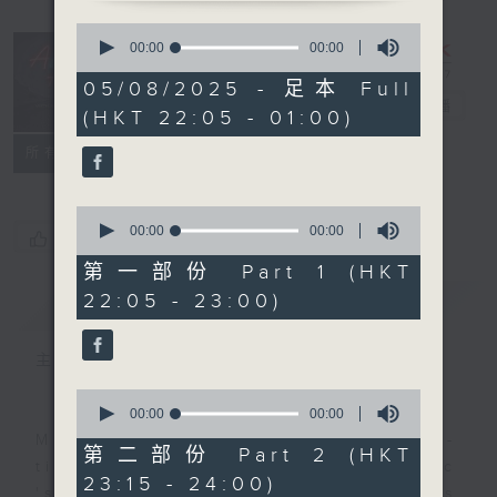
0
seconds
After Hours
00:00
00:00
of
with Michael
0
05/08/2025 - 足本 Full
seconds
Lance
電台直播
(HKT 22:05 - 01:00)
聯絡
所有集數
0
seconds
00:00
00:00
您喜歡這個節目嗎?
of
0
第一部份 Part 1 (HKT
seconds
22:05 - 23:00)
簡介
GIST
主持人：Michael Lance
0
seconds
00:00
00:00
of
Michael Lance takes you on night-
0
第二部份 Part 2 (HKT
seconds
time journey back to the classic
23:15 - 24:00)
'smooth FM' sounds of radio days