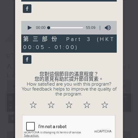
seconds
gone by. Join him every weekday
更多...
evening from 10.05 until 1 the
next morning for
After Hours with
0
seconds
00:00
55:09
Michael Lance.
Listen to the
of
最新
LATEST
soulful melodies of R&B, soft rock
55
第三部份 Part 3 (HKT
minutes,
ballads that defined a generation,
00:05 - 01:00)
9
iconic anthems, and the pop hits
seconds
07/08/2026
that keep our hearts beating in
After Hours with Michael
rhythm. Rediscover your favorites
and uncover hidden gems, as
Lance
您對這個節目的滿意程度？
您的意見有助於提升節目質素。
'After Hours' gives you the
0
How satisfied are you with this program?
seconds
00:00
2:35:00
perfect soundtrack to your late-
Your feedback helps to improve the quality of
of
the program.
night adventures.
2
07/08/2026 - 足本 Full (HKT
hours,
☆
☆
☆
☆
☆
22:05 - 01:00)
35
So, whether you’re sliding into
minutes,
0
your comfy chair, grabbing the
seconds
wheel, or surrendering to the
magic of the night, tune in to
0