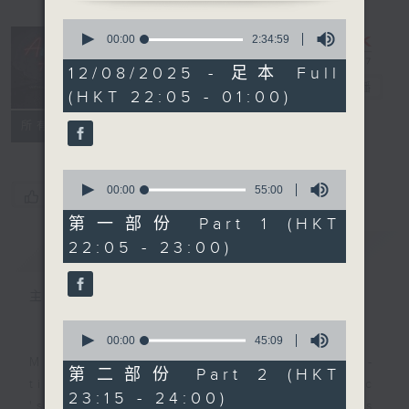
0
seconds
After Hours
00:00
2:34:59
of
with Michael
2
12/08/2025 - 足本 Full
hours,
Lance
電台直播
(HKT 22:05 - 01:00)
34
minutes,
聯絡
59
所有集數
seconds
0
seconds
00:00
55:00
您喜歡這個節目嗎?
of
55
第一部份 Part 1 (HKT
minutes,
22:05 - 23:00)
簡介
GIST
0
seconds
主持人：Michael Lance
0
seconds
00:00
45:09
of
Michael Lance takes you on night-
45
第二部份 Part 2 (HKT
minutes,
time journey back to the classic
23:15 - 24:00)
9
'smooth FM' sounds of radio days