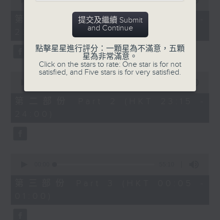
seconds
00:00
55:10
After Hours with Michael Lance
.
of
55
第一部份 Part 1 (HKT 22:05 -
提交及繼續 Submit
minutes,
Weekdays 10:05pm to 1am - On Air
and Continue
23:00)
10
- Online - On Radio 3
seconds
點擊星星進行評分：一顆星為不滿意，五顆
星為非常滿意。
Click on the stars to rate: One star is for not
satisfied, and Five stars is for very satisfied.
0
seconds
00:00
45:20
of
45
第二部份 Part 2 (HKT 23:15 -
minutes,
24:00)
20
seconds
0
seconds
00:00
55:10
of
55
第三部份 Part 3 (HKT 00:05 -
minutes,
01:00)
10
seconds