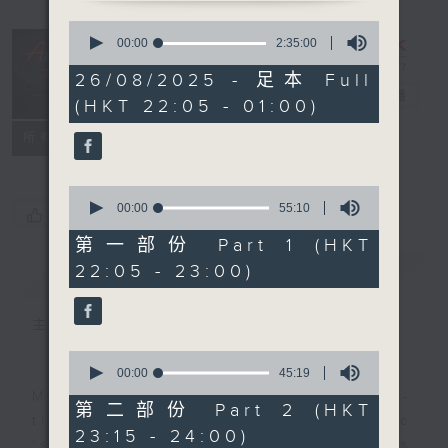
0
seconds
After Hours
00:00
2:35:00
of
with Michael
2
26/08/2025 - 足本 Full
hours,
Lance
電台直播
(HKT 22:05 - 01:00)
35
minutes,
聯絡
0
所有集數
seconds
0
seconds
00:00
55:10
您喜歡這個節目嗎?
of
55
第一部份 Part 1 (HKT
minutes,
22:05 - 23:00)
簡介
GIST
10
seconds
主持人：Michael Lance
0
seconds
00:00
45:19
of
Michael Lance takes you on night-
45
第二部份 Part 2 (HKT
minutes,
time journey back to the classic
23:15 - 24:00)
19
'smooth FM' sounds of radio days