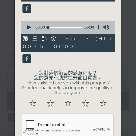
seconds
gone by. Join him every weekday
更多...
evening from 10.05 until 1 the
next morning for
After Hours with
0
seconds
00:00
55:09
Michael Lance.
Listen to the
of
最新
LATEST
soulful melodies of R&B, soft rock
55
第三部份 Part 3 (HKT
minutes,
ballads that defined a generation,
00:05 - 01:00)
9
iconic anthems, and the pop hits
seconds
06/08/2026
that keep our hearts beating in
After Hours with Michael
rhythm. Rediscover your favorites
and uncover hidden gems, as
Lance
您對這個節目的滿意程度？
您的意見有助於提升節目質素。
'After Hours' gives you the
0
How satisfied are you with this program?
seconds
00:00
2:34:59
perfect soundtrack to your late-
Your feedback helps to improve the quality of
of
the program.
night adventures.
2
06/08/2026 - 足本 Full (HKT
hours,
☆
☆
☆
☆
☆
22:05 - 01:00)
34
So, whether you’re sliding into
minutes,
59
your comfy chair, grabbing the
seconds
wheel, or surrendering to the
magic of the night, tune in to
0