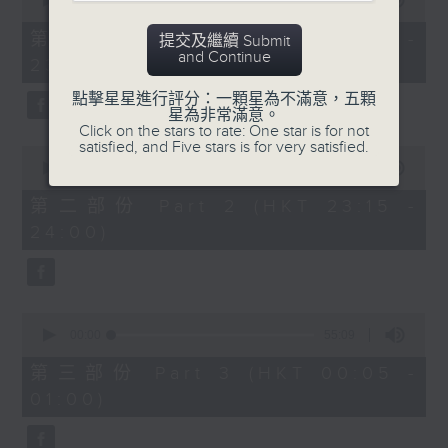
seconds
00:00
55:00
After Hours with Michael Lance
.
of
55
第一部份 Part 1 (HKT 22:05 -
提交及繼續 Submit
minutes,
Weekdays 10:05pm to 1am - On Air
and Continue
23:00)
0
- Online - On Radio 3
seconds
點擊星星進行評分：一顆星為不滿意，五顆
星為非常滿意。
Click on the stars to rate: One star is for not
satisfied, and Five stars is for very satisfied.
0
seconds
00:00
45:10
of
45
第二部份 Part 2 (HKT 23:15 -
minutes,
24:00)
10
seconds
0
seconds
00:00
55:09
of
55
第三部份 Part 3 (HKT 00:05 -
minutes,
01:00)
9
seconds