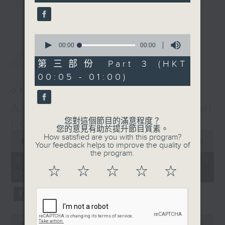
gone by. Join him every weekday
更多...
evening from 10.05 until 1 the
next morning for
After Hours with
0
seconds
00:00
00:00
Michael Lance.
Listen to the
of
最新
LATEST
soulful melodies of R&B, soft rock
0
第三部份 Part 3 (HKT
seconds
ballads that defined a generation,
00:05 - 01:00)
iconic anthems, and the pop hits
07/08/2026
that keep our hearts beating in
After Hours with Michael
rhythm. Rediscover your favorites
and uncover hidden gems, as
Lance
您對這個節目的滿意程度？
您的意見有助於提升節目質素。
'After Hours' gives you the
0
How satisfied are you with this program?
seconds
00:00
55:00
perfect soundtrack to your late-
Your feedback helps to improve the quality of
of
the program.
night adventures.
55
07/08/2026 - 第一部份 Part 1
minutes,
☆
☆
☆
☆
☆
(HKT 22:05 - 23:00)
0
So, whether you’re sliding into
seconds
your comfy chair, grabbing the
wheel, or surrendering to the
magic of the night, tune in to
0