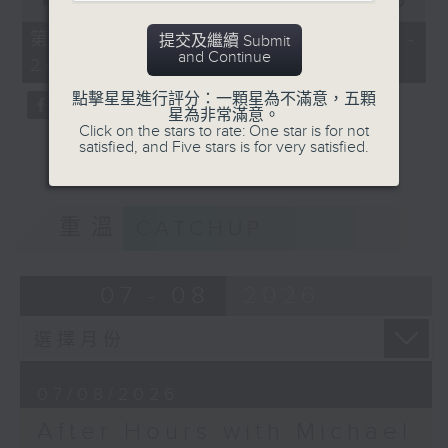
seconds
00:00
00:00
After Hours with Michael Lance
.
of
0
第二部份 Part 2 (HKT 23:15 -
提交及繼續 Submit
seconds
Weekdays 10:05pm to 1am - On Air
and Continue
24:00)
- Online - On Radio 3
點擊星星進行評分：一顆星為不滿意，五顆
星為非常滿意。
Click on the stars to rate: One star is for not
satisfied, and Five stars is for very satisfied.
重溫
CATCHUP
07 - 08
2026
07/08/2026
After Hours with Michael