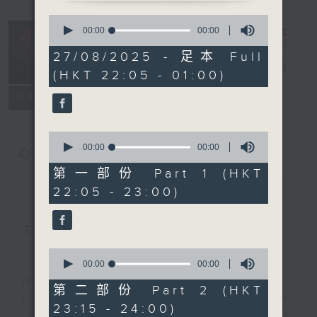
0
seconds
After Hours
00:00
00:00
of
with Michael
0
27/08/2025 - 足本 Full
seconds
Lance
電台直播
(HKT 22:05 - 01:00)
聯絡
所有集數
0
seconds
00:00
00:00
您喜歡這個節目嗎?
of
0
第一部份 Part 1 (HKT
seconds
22:05 - 23:00)
簡介
GIST
主持人：Michael Lance
0
seconds
00:00
00:00
of
Michael Lance takes you on night-
0
第二部份 Part 2 (HKT
seconds
time journey back to the classic
23:15 - 24:00)
'smooth FM' sounds of radio days