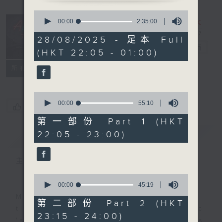
0
seconds
After Hours
00:00
2:35:00
of
with Michael
2
28/08/2025 - 足本 Full
hours,
Lance
電台直播
(HKT 22:05 - 01:00)
35
minutes,
聯絡
0
所有集數
seconds
0
seconds
00:00
55:10
您喜歡這個節目嗎?
of
55
第一部份 Part 1 (HKT
minutes,
22:05 - 23:00)
簡介
GIST
10
seconds
主持人：Michael Lance
0
seconds
00:00
45:19
of
Michael Lance takes you on night-
45
第二部份 Part 2 (HKT
minutes,
time journey back to the classic
23:15 - 24:00)
19
'smooth FM' sounds of radio days