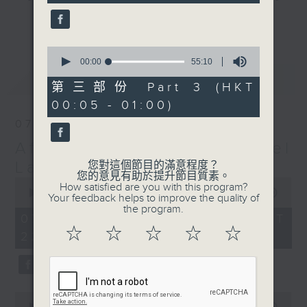
seconds
gone by. Join him every weekday
更多...
evening from 10.05 until 1 the
next morning for
After Hours with
0
seconds
00:00
55:10
Michael Lance.
Listen to the
of
最新
LATEST
soulful melodies of R&B, soft rock
55
第三部份 Part 3 (HKT
minutes,
ballads that defined a generation,
00:05 - 01:00)
10
iconic anthems, and the pop hits
seconds
07/08/2026
that keep our hearts beating in
After Hours with Michael
rhythm. Rediscover your favorites
and uncover hidden gems, as
Lance
您對這個節目的滿意程度？
您的意見有助於提升節目質素。
'After Hours' gives you the
0
How satisfied are you with this program?
seconds
00:00
2:35:00
perfect soundtrack to your late-
Your feedback helps to improve the quality of
of
the program.
night adventures.
2
07/08/2026 - 足本 Full (HKT
hours,
☆
☆
☆
☆
☆
22:05 - 01:00)
35
So, whether you’re sliding into
minutes,
0
your comfy chair, grabbing the
seconds
wheel, or surrendering to the
magic of the night, tune in to
0