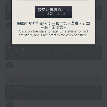
seconds
00:00
55:10
After Hours with Michael Lance
.
of
55
第一部份 Part 1 (HKT 22:05 -
提交及繼續 Submit
minutes,
Weekdays 10:05pm to 1am - On Air
and Continue
23:00)
10
- Online - On Radio 3
seconds
點擊星星進行評分：一顆星為不滿意，五顆
星為非常滿意。
Click on the stars to rate: One star is for not
satisfied, and Five stars is for very satisfied.
0
seconds
00:00
45:20
of
45
第二部份 Part 2 (HKT 23:15 -
minutes,
24:00)
20
seconds
0
seconds
00:00
55:10
of
55
第三部份 Part 3 (HKT 00:05 -
minutes,
01:00)
10
seconds