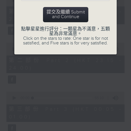
seconds
00:00
55:10
After Hours with Michael Lance
.
of
55
第一部份 Part 1 (HKT 22:05 -
提交及繼續 Submit
minutes,
Weekdays 10:05pm to 1am - On Air
and Continue
23:00)
10
- Online - On Radio 3
seconds
點擊星星進行評分：一顆星為不滿意，五顆
星為非常滿意。
Click on the stars to rate: One star is for not
satisfied, and Five stars is for very satisfied.
0
seconds
00:00
45:20
of
45
第二部份 Part 2 (HKT 23:15 -
minutes,
24:00)
20
seconds
0
seconds
00:00
55:10
of
55
第三部份 Part 3 (HKT 00:05 -
minutes,
01:00)
10
seconds