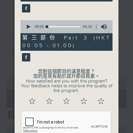
seconds
gone by. Join him every weekday
更多...
evening from 10.05 until 1 the
next morning for
After Hours with
0
seconds
00:00
55:10
Michael Lance.
Listen to the
of
最新
LATEST
soulful melodies of R&B, soft rock
55
第三部份 Part 3 (HKT
minutes,
ballads that defined a generation,
00:05 - 01:00)
10
iconic anthems, and the pop hits
seconds
07/08/2026
that keep our hearts beating in
After Hours with Michael
rhythm. Rediscover your favorites
and uncover hidden gems, as
Lance
您對這個節目的滿意程度？
您的意見有助於提升節目質素。
'After Hours' gives you the
0
How satisfied are you with this program?
seconds
00:00
2:35:00
perfect soundtrack to your late-
Your feedback helps to improve the quality of
of
the program.
night adventures.
2
07/08/2026 - 足本 Full (HKT
hours,
☆
☆
☆
☆
☆
22:05 - 01:00)
35
So, whether you’re sliding into
minutes,
0
your comfy chair, grabbing the
seconds
wheel, or surrendering to the
magic of the night, tune in to
0