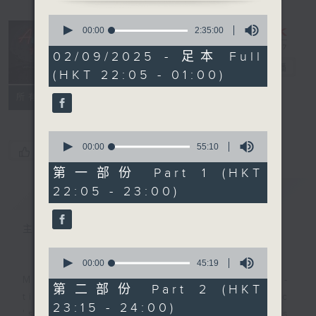
0
seconds
After Hours
00:00
2:35:00
of
with Michael
2
02/09/2025 - 足本 Full
hours,
Lance
電台直播
(HKT 22:05 - 01:00)
35
minutes,
聯絡
0
所有集數
seconds
0
seconds
00:00
55:10
您喜歡這個節目嗎?
of
55
第一部份 Part 1 (HKT
minutes,
22:05 - 23:00)
簡介
GIST
10
seconds
主持人：Michael Lance
0
seconds
00:00
45:19
of
Michael Lance takes you on night-
45
第二部份 Part 2 (HKT
minutes,
time journey back to the classic
23:15 - 24:00)
19
'smooth FM' sounds of radio days