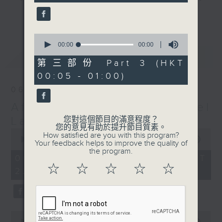
gone by. Join him every weekday
更多...
evening from 10.05 until 1 the
next morning for
After Hours with
0
seconds
00:00
00:00
Michael Lance.
Listen to the
of
最新
LATEST
soulful melodies of R&B, soft rock
0
第三部份 Part 3 (HKT
seconds
ballads that defined a generation,
00:05 - 01:00)
iconic anthems, and the pop hits
06/08/2026
that keep our hearts beating in
After Hours with Michael
rhythm. Rediscover your favorites
and uncover hidden gems, as
Lance
您對這個節目的滿意程度？
您的意見有助於提升節目質素。
'After Hours' gives you the
0
How satisfied are you with this program?
seconds
00:00
2:34:59
perfect soundtrack to your late-
Your feedback helps to improve the quality of
of
the program.
night adventures.
2
06/08/2026 - 足本 Full (HKT
hours,
☆
☆
☆
☆
☆
22:05 - 01:00)
34
So, whether you’re sliding into
minutes,
59
your comfy chair, grabbing the
seconds
wheel, or surrendering to the
magic of the night, tune in to
0