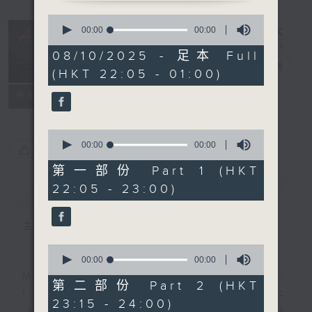
0
seconds
After Hours
00:00
00:00
of
with Michael
0
08/10/2025 - 足本 Full
seconds
Lance
電台直播
(HKT 22:05 - 01:00)
聯絡
所有集數
0
seconds
00:00
00:00
您喜歡這個節目嗎?
of
0
第一部份 Part 1 (HKT
seconds
22:05 - 23:00)
簡介
GIST
主持人：Michael Lance
0
seconds
00:00
00:00
of
Michael Lance takes you on night-
0
第二部份 Part 2 (HKT
seconds
time journey back to the classic
23:15 - 24:00)
'smooth FM' sounds of radio days