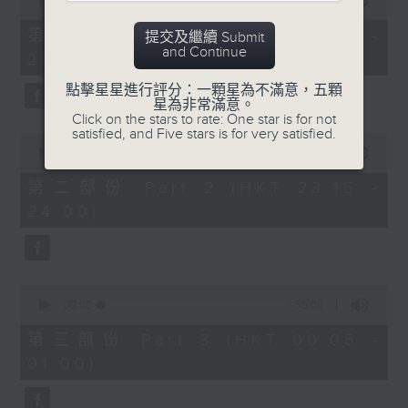
seconds
00:00
55:00
After Hours with Michael Lance
.
of
55
第一部份 Part 1 (HKT 22:05 -
提交及繼續 Submit
minutes,
Weekdays 10:05pm to 1am - On Air
and Continue
23:00)
0
- Online - On Radio 3
seconds
點擊星星進行評分：一顆星為不滿意，五顆
星為非常滿意。
Click on the stars to rate: One star is for not
satisfied, and Five stars is for very satisfied.
0
seconds
00:00
45:10
of
45
第二部份 Part 2 (HKT 23:15 -
minutes,
24:00)
10
seconds
0
seconds
00:00
55:09
of
55
第三部份 Part 3 (HKT 00:05 -
minutes,
01:00)
9
seconds