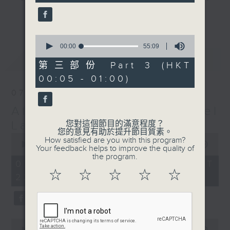
seconds
gone by. Join him every weekday
更多...
evening from 10.05 until 1 the
next morning for
After Hours with
0
seconds
00:00
55:09
Michael Lance.
Listen to the
of
最新
LATEST
soulful melodies of R&B, soft rock
55
第三部份 Part 3 (HKT
minutes,
ballads that defined a generation,
00:05 - 01:00)
9
iconic anthems, and the pop hits
seconds
07/08/2026
that keep our hearts beating in
After Hours with Michael
rhythm. Rediscover your favorites
and uncover hidden gems, as
Lance
您對這個節目的滿意程度？
您的意見有助於提升節目質素。
'After Hours' gives you the
0
How satisfied are you with this program?
seconds
00:00
2:35:00
perfect soundtrack to your late-
Your feedback helps to improve the quality of
of
the program.
night adventures.
2
07/08/2026 - 足本 Full (HKT
hours,
☆
☆
☆
☆
☆
22:05 - 01:00)
35
So, whether you’re sliding into
minutes,
0
your comfy chair, grabbing the
seconds
wheel, or surrendering to the
magic of the night, tune in to
0