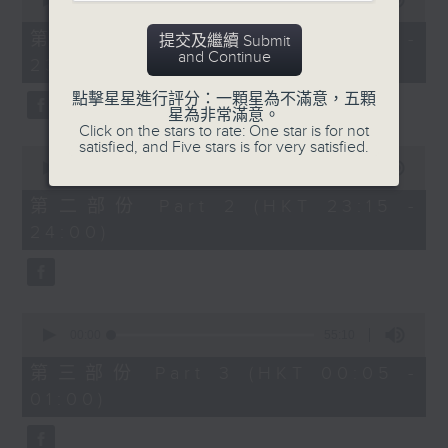
seconds
00:00
55:10
After Hours with Michael Lance
.
of
55
第一部份 Part 1 (HKT 22:05 -
提交及繼續 Submit
minutes,
Weekdays 10:05pm to 1am - On Air
and Continue
23:00)
10
- Online - On Radio 3
seconds
點擊星星進行評分：一顆星為不滿意，五顆
星為非常滿意。
Click on the stars to rate: One star is for not
satisfied, and Five stars is for very satisfied.
0
seconds
00:00
45:20
of
45
第二部份 Part 2 (HKT 23:15 -
minutes,
24:00)
20
seconds
0
seconds
00:00
55:10
of
55
第三部份 Part 3 (HKT 00:05 -
minutes,
01:00)
10
seconds