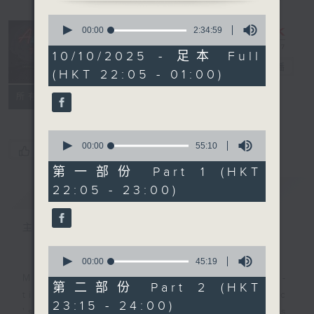
0
seconds
After Hours
00:00
2:34:59
of
with Michael
2
10/10/2025 - 足本 Full
hours,
Lance
電台直播
(HKT 22:05 - 01:00)
34
minutes,
聯絡
59
所有集數
seconds
0
seconds
00:00
55:10
您喜歡這個節目嗎?
of
55
第一部份 Part 1 (HKT
minutes,
22:05 - 23:00)
簡介
GIST
10
seconds
主持人：Michael Lance
0
seconds
00:00
45:19
of
Michael Lance takes you on night-
45
第二部份 Part 2 (HKT
minutes,
time journey back to the classic
23:15 - 24:00)
19
'smooth FM' sounds of radio days