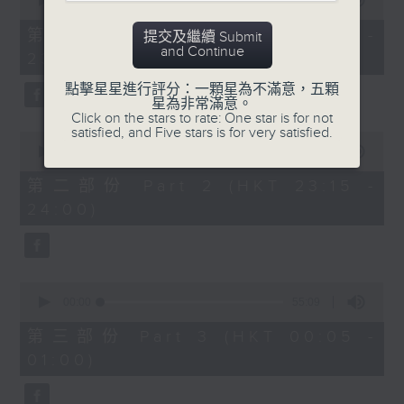
seconds
00:00
55:00
After Hours with Michael Lance
.
of
55
第一部份 Part 1 (HKT 22:05 -
提交及繼續 Submit
minutes,
Weekdays 10:05pm to 1am - On Air
and Continue
23:00)
0
- Online - On Radio 3
seconds
點擊星星進行評分：一顆星為不滿意，五顆
星為非常滿意。
Click on the stars to rate: One star is for not
satisfied, and Five stars is for very satisfied.
0
seconds
00:00
45:10
of
45
第二部份 Part 2 (HKT 23:15 -
minutes,
24:00)
10
seconds
0
seconds
00:00
55:09
of
55
第三部份 Part 3 (HKT 00:05 -
minutes,
01:00)
9
seconds