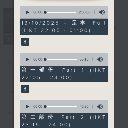
0
seconds
After Hours
00:00
2:35:00
of
with Michael
2
13/10/2025 - 足本 Full
hours,
Lance
電台直播
(HKT 22:05 - 01:00)
35
minutes,
聯絡
0
所有集數
seconds
0
seconds
00:00
55:10
您喜歡這個節目嗎?
of
55
第一部份 Part 1 (HKT
minutes,
22:05 - 23:00)
簡介
GIST
10
seconds
主持人：Michael Lance
0
seconds
00:00
45:20
of
Michael Lance takes you on night-
45
第二部份 Part 2 (HKT
minutes,
time journey back to the classic
23:15 - 24:00)
20
'smooth FM' sounds of radio days