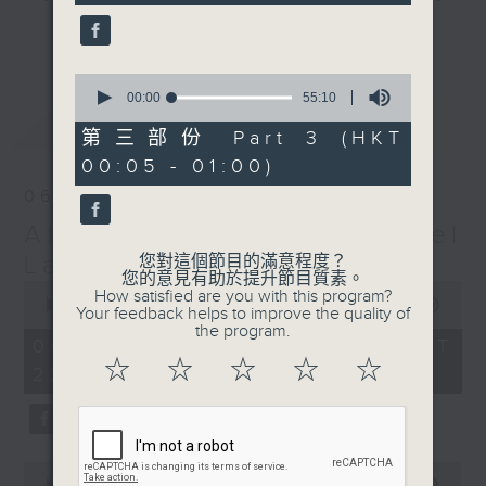
seconds
gone by. Join him every weekday
更多...
evening from 10.05 until 1 the
next morning for
After Hours with
0
seconds
00:00
55:10
Michael Lance.
Listen to the
of
最新
LATEST
soulful melodies of R&B, soft rock
55
第三部份 Part 3 (HKT
minutes,
ballads that defined a generation,
00:05 - 01:00)
10
iconic anthems, and the pop hits
seconds
06/08/2026
that keep our hearts beating in
After Hours with Michael
rhythm. Rediscover your favorites
and uncover hidden gems, as
Lance
您對這個節目的滿意程度？
您的意見有助於提升節目質素。
'After Hours' gives you the
0
How satisfied are you with this program?
seconds
00:00
2:34:59
perfect soundtrack to your late-
Your feedback helps to improve the quality of
of
the program.
night adventures.
2
06/08/2026 - 足本 Full (HKT
hours,
☆
☆
☆
☆
☆
22:05 - 01:00)
34
So, whether you’re sliding into
minutes,
59
your comfy chair, grabbing the
seconds
wheel, or surrendering to the
magic of the night, tune in to
0