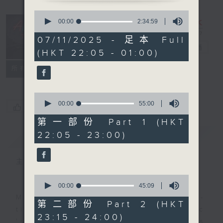
0
seconds
After Hours
00:00
2:34:59
of
with Michael
2
07/11/2025 - 足本 Full
hours,
Lance
電台直播
(HKT 22:05 - 01:00)
34
minutes,
聯絡
59
所有集數
seconds
0
seconds
00:00
55:00
您喜歡這個節目嗎?
of
55
第一部份 Part 1 (HKT
minutes,
22:05 - 23:00)
簡介
GIST
0
seconds
主持人：Michael Lance
0
seconds
00:00
45:09
of
Michael Lance takes you on night-
45
第二部份 Part 2 (HKT
minutes,
time journey back to the classic
23:15 - 24:00)
9
'smooth FM' sounds of radio days