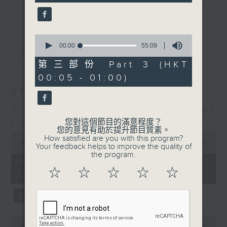
seconds
gone by. Join him every weekday
更多...
evening from 10.05 until 1 the
next morning for
After Hours with
0
seconds
00:00
55:09
Michael Lance.
Listen to the
of
最新
LATEST
soulful melodies of R&B, soft rock
55
第三部份 Part 3 (HKT
minutes,
ballads that defined a generation,
00:05 - 01:00)
9
iconic anthems, and the pop hits
seconds
07/08/2026
that keep our hearts beating in
After Hours with Michael
rhythm. Rediscover your favorites
and uncover hidden gems, as
Lance
您對這個節目的滿意程度？
您的意見有助於提升節目質素。
'After Hours' gives you the
0
How satisfied are you with this program?
seconds
00:00
2:35:00
perfect soundtrack to your late-
Your feedback helps to improve the quality of
of
the program.
night adventures.
2
07/08/2026 - 足本 Full (HKT
hours,
☆
☆
☆
☆
☆
22:05 - 01:00)
35
So, whether you’re sliding into
minutes,
0
your comfy chair, grabbing the
seconds
wheel, or surrendering to the
magic of the night, tune in to
0