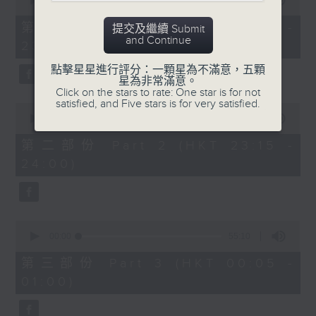
seconds
00:00
55:10
After Hours with Michael Lance
.
of
55
第一部份 Part 1 (HKT 22:05 -
提交及繼續 Submit
minutes,
Weekdays 10:05pm to 1am - On Air
and Continue
23:00)
10
- Online - On Radio 3
seconds
點擊星星進行評分：一顆星為不滿意，五顆
星為非常滿意。
Click on the stars to rate: One star is for not
satisfied, and Five stars is for very satisfied.
0
seconds
00:00
45:20
of
45
第二部份 Part 2 (HKT 23:15 -
minutes,
24:00)
20
seconds
0
seconds
00:00
55:10
of
55
第三部份 Part 3 (HKT 00:05 -
minutes,
01:00)
10
seconds