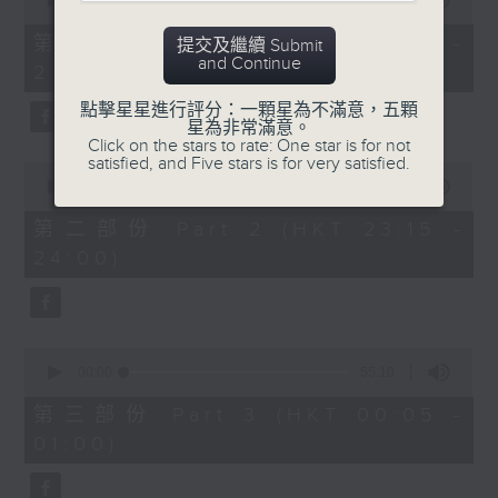
seconds
00:00
55:10
After Hours with Michael Lance
.
of
55
第一部份 Part 1 (HKT 22:05 -
提交及繼續 Submit
minutes,
Weekdays 10:05pm to 1am - On Air
and Continue
23:00)
10
- Online - On Radio 3
seconds
點擊星星進行評分：一顆星為不滿意，五顆
星為非常滿意。
Click on the stars to rate: One star is for not
satisfied, and Five stars is for very satisfied.
0
seconds
00:00
45:20
of
45
第二部份 Part 2 (HKT 23:15 -
minutes,
24:00)
20
seconds
0
seconds
00:00
55:10
of
55
第三部份 Part 3 (HKT 00:05 -
minutes,
01:00)
10
seconds