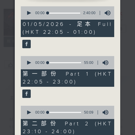
0
seconds
After Hours
00:00
2:40:00
of
with Michael
2
01/05/2026 - 足本 Full
hours,
Lance
電台直播
(HKT 22:05 - 01:00)
40
minutes,
聯絡
0
所有集數
seconds
0
seconds
00:00
55:00
您喜歡這個節目嗎?
of
55
第一部份 Part 1 (HKT
minutes,
22:05 - 23:00)
簡介
GIST
0
seconds
主持人：Michael Lance
0
seconds
00:00
50:09
of
Michael Lance takes you on night-
50
第二部份 Part 2 (HKT
minutes,
time journey back to the classic
23:10 - 24:00)
9
'smooth FM' sounds of radio days