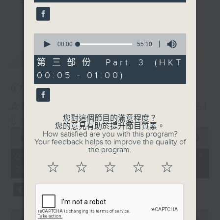
seconds
gone by. Join him every weekday
更多...
evening from 10.05 until 1 the
next morning for
After Hours with
0
seconds
00:00
55:10
Michael Lance.
Listen to the
of
最新
LATEST
soulful melodies of R&B, soft rock
55
第三部份 Part 3 (HKT
minutes,
ballads that defined a generation,
00:05 - 01:00)
10
iconic anthems, and the pop hits
seconds
07/08/2026
that keep our hearts beating in
After Hours with Michael
rhythm. Rediscover your favorites
and uncover hidden gems, as
Lance
您對這個節目的滿意程度？
您的意見有助於提升節目質素。
'After Hours' gives you the
0
How satisfied are you with this program?
seconds
00:00
2:35:00
perfect soundtrack to your late-
Your feedback helps to improve the quality of
of
the program.
night adventures.
2
07/08/2026 - 足本 Full (HKT
hours,
☆
☆
☆
☆
☆
22:05 - 01:00)
35
So, whether you’re sliding into
minutes,
0
your comfy chair, grabbing the
seconds
wheel, or surrendering to the
magic of the night, tune in to
0