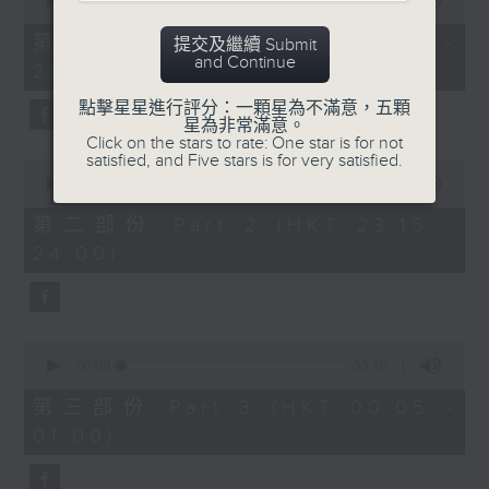
seconds
00:00
55:10
After Hours with Michael Lance
.
of
55
第一部份 Part 1 (HKT 22:05 -
提交及繼續 Submit
minutes,
Weekdays 10:05pm to 1am - On Air
and Continue
23:00)
10
- Online - On Radio 3
seconds
點擊星星進行評分：一顆星為不滿意，五顆
星為非常滿意。
Click on the stars to rate: One star is for not
satisfied, and Five stars is for very satisfied.
0
seconds
00:00
45:20
of
45
第二部份 Part 2 (HKT 23:15 -
minutes,
24:00)
20
seconds
0
seconds
00:00
55:10
of
55
第三部份 Part 3 (HKT 00:05 -
minutes,
01:00)
10
seconds