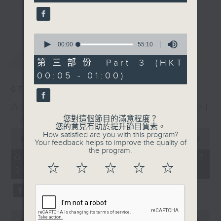
seconds
gone by. Join him every weekday
更多...
evening from 10.05 until 1 the
next morning for
After Hours with
0
seconds
00:00
55:10
Michael Lance.
Listen to the
of
最新
LATEST
soulful melodies of R&B, soft rock
55
第三部份 Part 3 (HKT
minutes,
ballads that defined a generation,
00:05 - 01:00)
10
iconic anthems, and the pop hits
seconds
07/08/2026
that keep our hearts beating in
After Hours with Michael
rhythm. Rediscover your favorites
and uncover hidden gems, as
Lance
您對這個節目的滿意程度？
您的意見有助於提升節目質素。
'After Hours' gives you the
0
How satisfied are you with this program?
seconds
00:00
2:35:00
perfect soundtrack to your late-
Your feedback helps to improve the quality of
of
the program.
night adventures.
2
07/08/2026 - 足本 Full (HKT
hours,
☆
☆
☆
☆
☆
22:05 - 01:00)
35
So, whether you’re sliding into
minutes,
0
your comfy chair, grabbing the
seconds
wheel, or surrendering to the
magic of the night, tune in to
0