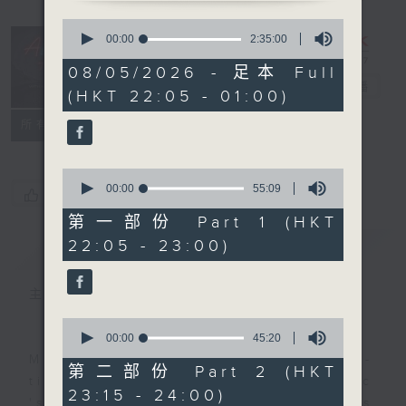
0
seconds
After Hours
00:00
2:35:00
of
with Michael
2
08/05/2026 - 足本 Full
hours,
Lance
電台直播
(HKT 22:05 - 01:00)
35
minutes,
聯絡
0
所有集數
seconds
0
seconds
00:00
55:09
您喜歡這個節目嗎?
of
55
第一部份 Part 1 (HKT
minutes,
22:05 - 23:00)
簡介
GIST
9
seconds
主持人：Michael Lance
0
seconds
00:00
45:20
of
Michael Lance takes you on night-
45
第二部份 Part 2 (HKT
minutes,
time journey back to the classic
23:15 - 24:00)
20
'smooth FM' sounds of radio days