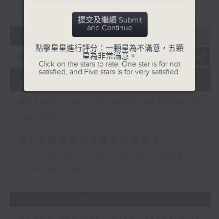
重溫
CATCHUP
After Hours with Michael Lance
.
提交及繼續 Submit
Weekdays 10:05pm to 1am - On Air
and Continue
07 - 08
2026
- Online - On Radio 3
點擊星星進行評分：一顆星為不滿意，五顆
星為非常滿意。
Click on the stars to rate: One star is for not
satisfied, and Five stars is for very satisfied.
06/08/2026
After Hours with Michael
Lance
網上直播完畢稍後提供節目重溫。
Archive will be available after
live webcast
05/08/2026
After Hours with Michael