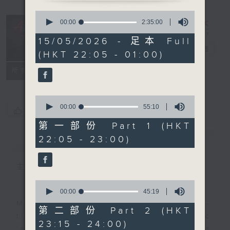
0
seconds
After Hours
00:00
2:35:00
of
with Michael
2
15/05/2026 - 足本 Full
hours,
Lance
電台直播
(HKT 22:05 - 01:00)
35
minutes,
聯絡
0
所有集數
seconds
0
seconds
00:00
55:10
您喜歡這個節目嗎?
of
55
第一部份 Part 1 (HKT
minutes,
22:05 - 23:00)
簡介
GIST
10
seconds
主持人：Michael Lance
0
seconds
00:00
45:19
of
Michael Lance takes you on night-
45
第二部份 Part 2 (HKT
minutes,
time journey back to the classic
23:15 - 24:00)
19
'smooth FM' sounds of radio days