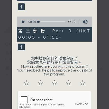
seconds
gone by. Join him every weekday
更多...
evening from 10.05 until 1 the
next morning for
After Hours with
0
seconds
00:00
55:10
Michael Lance.
Listen to the
of
最新
LATEST
soulful melodies of R&B, soft rock
55
第三部份 Part 3 (HKT
minutes,
ballads that defined a generation,
00:05 - 01:00)
10
iconic anthems, and the pop hits
seconds
06/08/2026
that keep our hearts beating in
After Hours with Michael
rhythm. Rediscover your favorites
and uncover hidden gems, as
您對這個節目的滿意程度？
Lance
您的意見有助於提升節目質素。
'After Hours' gives you the
How satisfied are you with this program?
網上直播完畢稍後提供節目重溫。 Archive
perfect soundtrack to your late-
Your feedback helps to improve the quality of
the program.
will be available after live webcast
night adventures.
☆
☆
☆
☆
☆
So, whether you’re sliding into
your comfy chair, grabbing the
wheel, or surrendering to the
magic of the night, tune in to