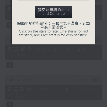
seconds
00:00
55:10
After Hours with Michael Lance
.
of
55
第一部份 Part 1 (HKT 22:05 -
提交及繼續 Submit
minutes,
Weekdays 10:05pm to 1am - On Air
and Continue
23:00)
10
- Online - On Radio 3
seconds
點擊星星進行評分：一顆星為不滿意，五顆
星為非常滿意。
Click on the stars to rate: One star is for not
satisfied, and Five stars is for very satisfied.
0
seconds
00:00
45:20
of
45
第二部份 Part 2 (HKT 23:15 -
minutes,
24:00)
20
seconds
0
seconds
00:00
55:10
of
55
第三部份 Part 3 (HKT 00:05 -
minutes,
01:00)
10
seconds