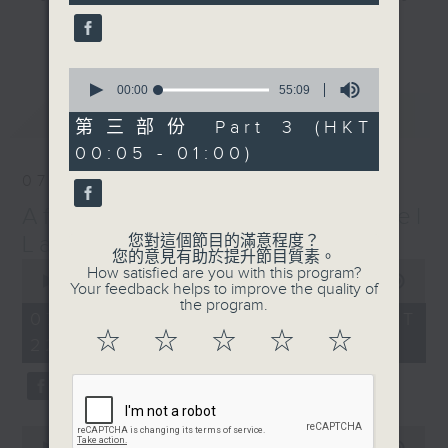
seconds
gone by. Join him every weekday
更多...
evening from 10.05 until 1 the
next morning for
After Hours with
0
seconds
00:00
55:09
Michael Lance.
Listen to the
of
最新
LATEST
soulful melodies of R&B, soft rock
55
第三部份 Part 3 (HKT
minutes,
ballads that defined a generation,
00:05 - 01:00)
9
iconic anthems, and the pop hits
seconds
07/08/2026
that keep our hearts beating in
After Hours with Michael
rhythm. Rediscover your favorites
and uncover hidden gems, as
Lance
您對這個節目的滿意程度？
您的意見有助於提升節目質素。
'After Hours' gives you the
0
How satisfied are you with this program?
seconds
00:00
2:35:00
perfect soundtrack to your late-
Your feedback helps to improve the quality of
of
the program.
night adventures.
2
07/08/2026 - 足本 Full (HKT
hours,
☆
☆
☆
☆
☆
22:05 - 01:00)
35
So, whether you’re sliding into
minutes,
0
your comfy chair, grabbing the
seconds
wheel, or surrendering to the
magic of the night, tune in to
0