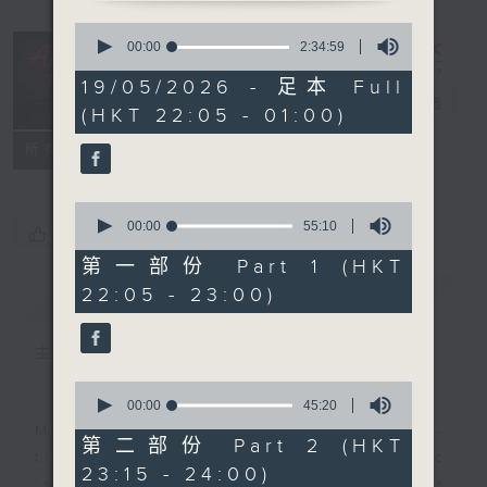
0
seconds
After Hours
00:00
2:34:59
of
with Michael
2
19/05/2026 - 足本 Full
hours,
Lance
電台直播
(HKT 22:05 - 01:00)
34
minutes,
聯絡
59
所有集數
seconds
0
seconds
00:00
55:10
您喜歡這個節目嗎?
of
55
第一部份 Part 1 (HKT
minutes,
22:05 - 23:00)
簡介
GIST
10
seconds
主持人：Michael Lance
0
seconds
00:00
45:20
of
Michael Lance takes you on night-
45
第二部份 Part 2 (HKT
minutes,
time journey back to the classic
23:15 - 24:00)
20
'smooth FM' sounds of radio days