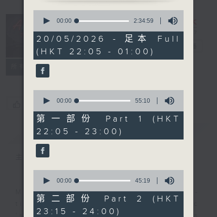
0
seconds
After Hours
00:00
2:34:59
of
with Michael
2
20/05/2026 - 足本 Full
hours,
Lance
電台直播
(HKT 22:05 - 01:00)
34
minutes,
聯絡
59
所有集數
seconds
0
seconds
00:00
55:10
您喜歡這個節目嗎?
of
55
第一部份 Part 1 (HKT
minutes,
22:05 - 23:00)
簡介
GIST
10
seconds
主持人：Michael Lance
0
seconds
00:00
45:19
of
Michael Lance takes you on night-
45
第二部份 Part 2 (HKT
minutes,
time journey back to the classic
23:15 - 24:00)
19
'smooth FM' sounds of radio days