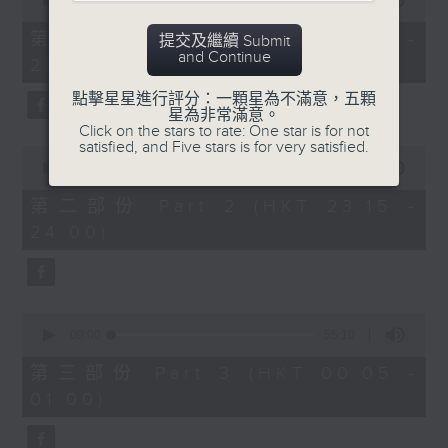
seconds
00:00
55:10
After Hours with Michael Lance
.
of
55
第一部份 Part 1 (HKT 22:05 -
提交及繼續 Submit
minutes,
Weekdays 10:05pm to 1am - On Air
and Continue
23:00)
10
- Online - On Radio 3
seconds
點擊星星進行評分：一顆星為不滿意，五顆
星為非常滿意。
Click on the stars to rate: One star is for not
satisfied, and Five stars is for very satisfied.
0
seconds
00:00
45:20
of
45
第二部份 Part 2 (HKT 23:15 -
minutes,
24:00)
20
seconds
0
seconds
00:00
55:10
of
55
第三部份 Part 3 (HKT 00:05 -
minutes,
01:00)
10
seconds