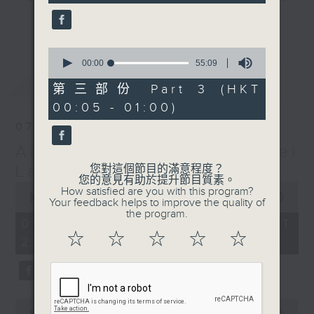
seconds
gone by. Join him every weekday
更多...
evening from 10.05 until 1 the
next morning for
After Hours with
0
seconds
00:00
55:09
Michael Lance.
Listen to the
of
最新
LATEST
soulful melodies of R&B, soft rock
55
第三部份 Part 3 (HKT
minutes,
ballads that defined a generation,
00:05 - 01:00)
9
iconic anthems, and the pop hits
seconds
07/08/2026
that keep our hearts beating in
After Hours with Michael
rhythm. Rediscover your favorites
and uncover hidden gems, as
Lance
您對這個節目的滿意程度？
您的意見有助於提升節目質素。
'After Hours' gives you the
0
How satisfied are you with this program?
seconds
00:00
2:35:00
perfect soundtrack to your late-
Your feedback helps to improve the quality of
of
the program.
night adventures.
2
07/08/2026 - 足本 Full (HKT
hours,
☆
☆
☆
☆
☆
22:05 - 01:00)
35
So, whether you’re sliding into
minutes,
0
your comfy chair, grabbing the
seconds
wheel, or surrendering to the
magic of the night, tune in to
0