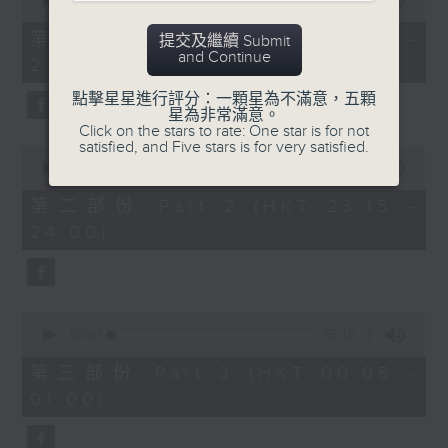
seconds
00:00
55:10
After Hours with Michael Lance
.
of
55
第一部份 Part 1 (HKT 22:05 -
提交及繼續 Submit
minutes,
Weekdays 10:05pm to 1am - On Air
and Continue
23:00)
10
- Online - On Radio 3
seconds
點擊星星進行評分：一顆星為不滿意，五顆
星為非常滿意。
Click on the stars to rate: One star is for not
satisfied, and Five stars is for very satisfied.
0
seconds
00:00
45:20
of
45
第二部份 Part 2 (HKT 23:15 -
minutes,
24:00)
20
seconds
0
seconds
00:00
55:10
of
55
第三部份 Part 3 (HKT 00:05 -
minutes,
01:00)
10
seconds