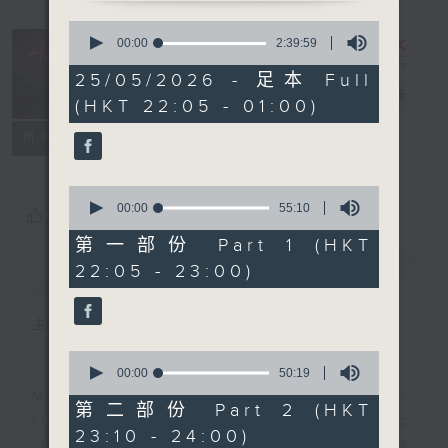
0
seconds
After Hours
00:00
2:39:59
of
with Michael
2
25/05/2026 - 足本 Full
hours,
Lance
電台直播
(HKT 22:05 - 01:00)
39
minutes,
聯絡
59
所有集數
seconds
0
seconds
00:00
55:10
您喜歡這個節目嗎?
of
55
第一部份 Part 1 (HKT
minutes,
22:05 - 23:00)
簡介
GIST
10
seconds
主持人：Michael Lance
0
seconds
00:00
50:19
of
Michael Lance takes you on night-
50
第二部份 Part 2 (HKT
minutes,
time journey back to the classic
23:10 - 24:00)
19
'smooth FM' sounds of radio days