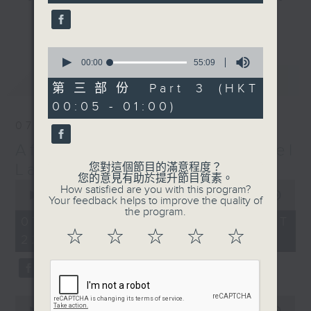
seconds
gone by. Join him every weekday
更多...
evening from 10.05 until 1 the
next morning for
After Hours with
0
seconds
00:00
55:09
Michael Lance.
Listen to the
of
最新
LATEST
soulful melodies of R&B, soft rock
55
第三部份 Part 3 (HKT
minutes,
ballads that defined a generation,
00:05 - 01:00)
9
iconic anthems, and the pop hits
seconds
07/08/2026
that keep our hearts beating in
After Hours with Michael
rhythm. Rediscover your favorites
and uncover hidden gems, as
Lance
您對這個節目的滿意程度？
您的意見有助於提升節目質素。
'After Hours' gives you the
0
How satisfied are you with this program?
seconds
00:00
2:35:00
perfect soundtrack to your late-
Your feedback helps to improve the quality of
of
the program.
night adventures.
2
07/08/2026 - 足本 Full (HKT
hours,
☆
☆
☆
☆
☆
22:05 - 01:00)
35
So, whether you’re sliding into
minutes,
0
your comfy chair, grabbing the
seconds
wheel, or surrendering to the
magic of the night, tune in to
0