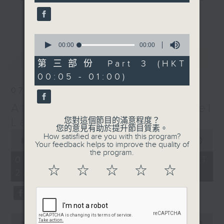
gone by. Join him every weekday
更多...
evening from 10.05 until 1 the
next morning for
After Hours with
0
seconds
00:00
00:00
Michael Lance.
Listen to the
of
最新
LATEST
soulful melodies of R&B, soft rock
0
第三部份 Part 3 (HKT
seconds
ballads that defined a generation,
00:05 - 01:00)
iconic anthems, and the pop hits
07/08/2026
that keep our hearts beating in
After Hours with Michael
rhythm. Rediscover your favorites
and uncover hidden gems, as
Lance
您對這個節目的滿意程度？
您的意見有助於提升節目質素。
'After Hours' gives you the
0
How satisfied are you with this program?
seconds
00:00
2:35:00
perfect soundtrack to your late-
Your feedback helps to improve the quality of
of
the program.
night adventures.
2
07/08/2026 - 足本 Full (HKT
hours,
☆
☆
☆
☆
☆
22:05 - 01:00)
35
So, whether you’re sliding into
minutes,
0
your comfy chair, grabbing the
seconds
wheel, or surrendering to the
magic of the night, tune in to
0