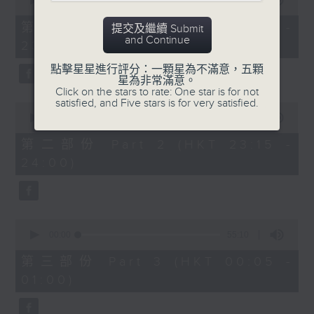
seconds
00:00
55:10
After Hours with Michael Lance
.
of
55
第一部份 Part 1 (HKT 22:05 -
提交及繼續 Submit
minutes,
Weekdays 10:05pm to 1am - On Air
and Continue
23:00)
10
- Online - On Radio 3
seconds
點擊星星進行評分：一顆星為不滿意，五顆
星為非常滿意。
Click on the stars to rate: One star is for not
satisfied, and Five stars is for very satisfied.
0
seconds
00:00
45:20
of
45
第二部份 Part 2 (HKT 23:15 -
minutes,
24:00)
20
seconds
0
seconds
00:00
55:10
of
55
第三部份 Part 3 (HKT 00:05 -
minutes,
01:00)
10
seconds