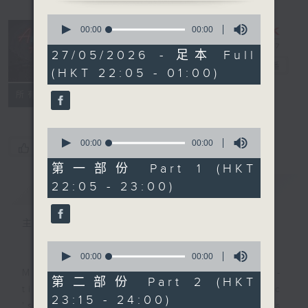
0
seconds
After Hours
00:00
00:00
of
with Michael
0
27/05/2026 - 足本 Full
seconds
Lance
電台直播
(HKT 22:05 - 01:00)
聯絡
所有集數
0
seconds
00:00
00:00
您喜歡這個節目嗎?
of
0
第一部份 Part 1 (HKT
seconds
22:05 - 23:00)
簡介
GIST
主持人：Michael Lance
0
seconds
00:00
00:00
of
Michael Lance takes you on night-
0
第二部份 Part 2 (HKT
seconds
time journey back to the classic
23:15 - 24:00)
'smooth FM' sounds of radio days