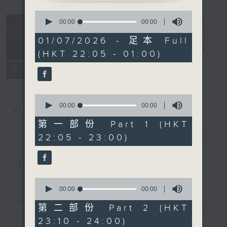
0
seconds
After Hours
00:00
00:00
of
with Michael
0
01/07/2026 - 足本 Full
seconds
Lance
電台直播
(HKT 22:05 - 01:00)
聯絡
所有集數
0
seconds
00:00
00:00
您喜歡這個節目嗎?
of
0
第一部份 Part 1 (HKT
seconds
22:05 - 23:00)
簡介
GIST
主持人：Michael Lance
0
seconds
00:00
00:00
of
Michael Lance takes you on night-
0
第二部份 Part 2 (HKT
seconds
time journey back to the classic
23:10 - 24:00)
'smooth FM' sounds of radio days