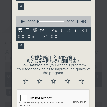
gone by. Join him every weekday
更多...
evening from 10.05 until 1 the
next morning for
After Hours with
0
seconds
00:00
00:00
Michael Lance.
Listen to the
of
最新
LATEST
soulful melodies of R&B, soft rock
0
第三部份 Part 3 (HKT
seconds
ballads that defined a generation,
00:05 - 01:00)
iconic anthems, and the pop hits
07/08/2026
that keep our hearts beating in
After Hours with Michael
rhythm. Rediscover your favorites
and uncover hidden gems, as
Lance
您對這個節目的滿意程度？
您的意見有助於提升節目質素。
'After Hours' gives you the
0
How satisfied are you with this program?
seconds
00:00
2:35:00
perfect soundtrack to your late-
Your feedback helps to improve the quality of
of
the program.
night adventures.
2
07/08/2026 - 足本 Full (HKT
hours,
☆
☆
☆
☆
☆
22:05 - 01:00)
35
So, whether you’re sliding into
minutes,
0
your comfy chair, grabbing the
seconds
wheel, or surrendering to the
magic of the night, tune in to
0