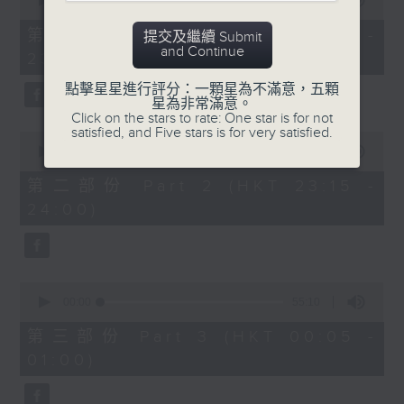
seconds
00:00
55:10
After Hours with Michael Lance
.
of
55
第一部份 Part 1 (HKT 22:05 -
提交及繼續 Submit
minutes,
Weekdays 10:05pm to 1am - On Air
and Continue
23:00)
10
- Online - On Radio 3
seconds
點擊星星進行評分：一顆星為不滿意，五顆
星為非常滿意。
Click on the stars to rate: One star is for not
satisfied, and Five stars is for very satisfied.
0
seconds
00:00
45:20
of
45
第二部份 Part 2 (HKT 23:15 -
minutes,
24:00)
20
seconds
0
seconds
00:00
55:10
of
55
第三部份 Part 3 (HKT 00:05 -
minutes,
01:00)
10
seconds