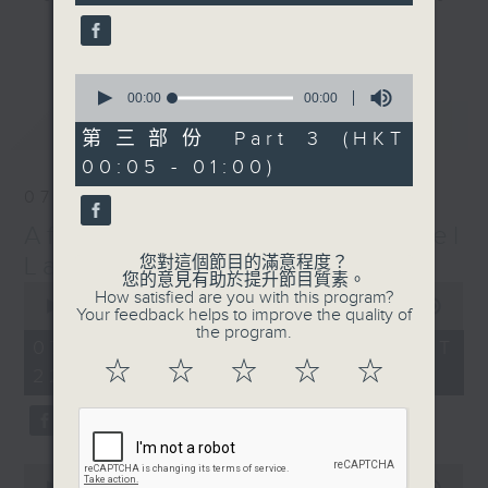
gone by. Join him every weekday
更多...
evening from 10.05 until 1 the
next morning for
After Hours with
0
seconds
00:00
00:00
Michael Lance.
Listen to the
of
最新
LATEST
soulful melodies of R&B, soft rock
0
第三部份 Part 3 (HKT
seconds
ballads that defined a generation,
00:05 - 01:00)
iconic anthems, and the pop hits
07/08/2026
that keep our hearts beating in
After Hours with Michael
rhythm. Rediscover your favorites
and uncover hidden gems, as
Lance
您對這個節目的滿意程度？
您的意見有助於提升節目質素。
'After Hours' gives you the
0
How satisfied are you with this program?
seconds
00:00
2:35:00
perfect soundtrack to your late-
Your feedback helps to improve the quality of
of
the program.
night adventures.
2
07/08/2026 - 足本 Full (HKT
hours,
☆
☆
☆
☆
☆
22:05 - 01:00)
35
So, whether you’re sliding into
minutes,
0
your comfy chair, grabbing the
seconds
wheel, or surrendering to the
magic of the night, tune in to
0