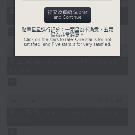
seconds
00:00
55:10
After Hours with Michael Lance
.
of
55
第一部份 Part 1 (HKT 22:05 -
提交及繼續 Submit
minutes,
Weekdays 10:05pm to 1am - On Air
and Continue
23:00)
10
- Online - On Radio 3
seconds
點擊星星進行評分：一顆星為不滿意，五顆
星為非常滿意。
Click on the stars to rate: One star is for not
satisfied, and Five stars is for very satisfied.
0
seconds
00:00
45:20
of
45
第二部份 Part 2 (HKT 23:15 -
minutes,
24:00)
20
seconds
0
seconds
00:00
55:10
of
55
第三部份 Part 3 (HKT 00:05 -
minutes,
01:00)
10
seconds