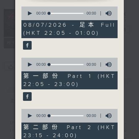
0
seconds
After Hours
00:00
00:00
of
with Michael
0
08/07/2026 - 足本 Full
seconds
Lance
電台直播
(HKT 22:05 - 01:00)
聯絡
所有集數
0
seconds
00:00
00:00
您喜歡這個節目嗎?
of
0
第一部份 Part 1 (HKT
seconds
22:05 - 23:00)
簡介
GIST
主持人：Michael Lance
0
seconds
00:00
00:00
of
Michael Lance takes you on night-
0
第二部份 Part 2 (HKT
seconds
time journey back to the classic
23:15 - 24:00)
'smooth FM' sounds of radio days