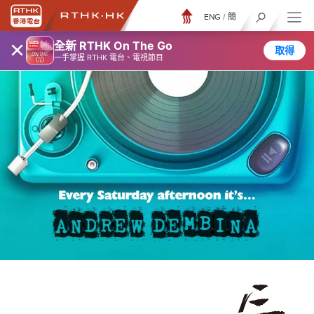
ENG
/
簡
×
全新 RTHK On The Go
取得
一手掌握 RTHK 電台、電視節目