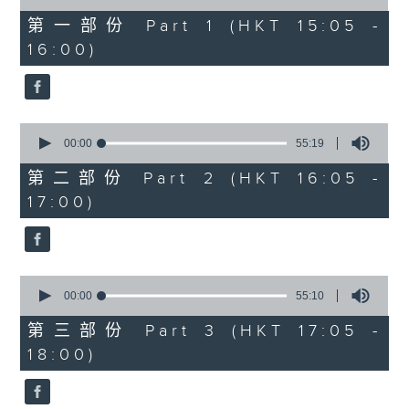
of
55
第一部份 Part 1 (HKT 15:05 -
minutes,
16:00)
10
seconds
0
seconds
00:00
55:19
of
55
第二部份 Part 2 (HKT 16:05 -
minutes,
17:00)
19
seconds
0
seconds
00:00
55:10
of
55
第三部份 Part 3 (HKT 17:05 -
minutes,
18:00)
10
seconds