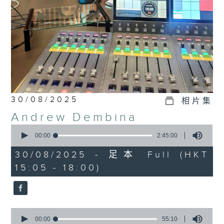
30/08/2025
相片集
Andrew Dembina
0
seconds
00:00
2:45:00
of
2
30/08/2025 - 足本 Full (HKT
hours,
15:05 - 18:00)
45
minutes,
0
seconds
0
seconds
00:00
55:10