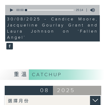
0
seconds
00:00
25:14
of
25
30/08/2025 - Candice Moore,
minutes,
Jacqueline Gourlay Grant and
14
seconds
Laura Johnson on ‘Fallen
Angel’
重溫
CATCHUP
08
2025