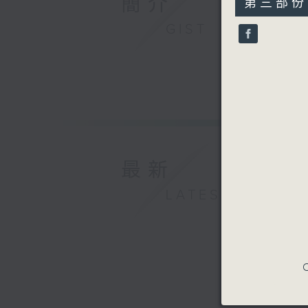
簡介
第三部份 P
minutes,
9
GIST
seconds
90%
最新
LATEST
C