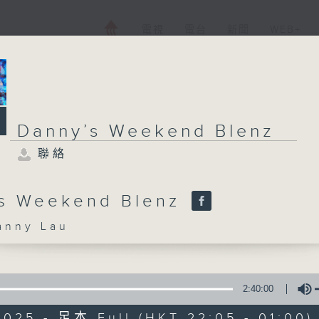
電視
電台
新聞
WEB+
Danny’s Weekend Blenz
聯絡
s Weekend Blenz
nny Lau
2:40:00
2025 - 足本 Full (HKT 22:05 - 01:00)