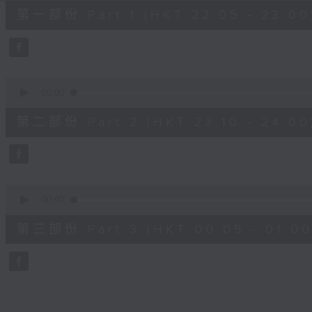
55
第一部份 Part 1 (HKT 22:05 - 23:00
minutes,
10
seconds
Volume
90%
0
seconds
00:00
of
50
第二部份 Part 2 (HKT 23:10 - 24:00
minutes,
19
seconds
Volume
90%
0
seconds
00:00
of
55
第三部份 Part 3 (HKT 00:05 - 01:00
minutes,
9
seconds
Volume
90%