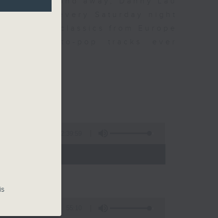
s from home and away, Danny Lau
, each and every Saturday night
 Blenz’ of classics from Europe
best canto-pop tracks ever
2:39:59
- 01:00)
is
55:10