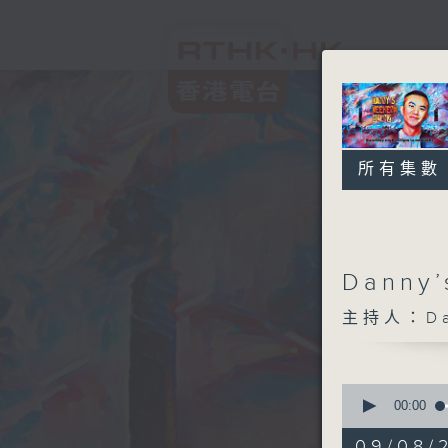
所有集數
Danny’
主持人：Da
0
seconds
00:00
of
2
09/08/