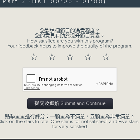
With the perfect mix of classic hit
art 3 (HKT 00:05 - 01:00)
joins you from 10.05 until midnight
Volume
here on Radio 3. Enjoy his ‘Weekend
and the USA, with some of the 
您對這個節目的滿意程度？
recorded.
您的意見有助於提升節目質素。
How satisfied are you with this program?
Your feedback helps to improve the quality of the program.
☆
☆
☆
☆
☆
01/08/2026
Danny’s Weekend Blenz
0
seconds
00:00
of
2
01/08/2026 - 足本 Full (HKT 22:05 
hours,
提交及繼續 Submit and Continue
39
minutes,
59
點擊星星進行評分：一顆星為不滿意，五顆星為非常滿意。
seconds
Volume
lick on the stars to rate: One star is for not satisfied, and Five stars 
90%
for very satisfied.
0
seconds
00:00
of