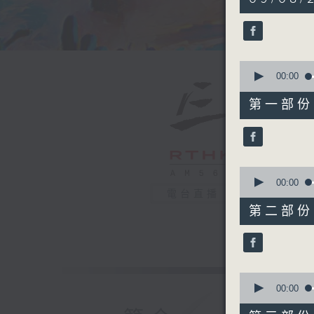
hours,
40
minutes,
0
seconds
90%
0
seconds
00:00
of
55
第一部份 P
minutes,
10
seconds
90%
0
seconds
00:00
of
電台直播
50
第二部份 P
minutes,
19
seconds
90%
0
seconds
00:00
of
55