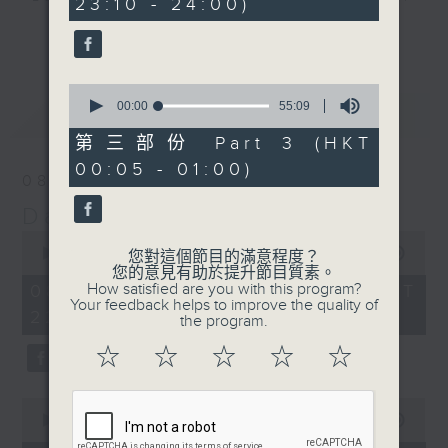
23:10 - 24:00)
10
seconds
midnight, each and every Saturday
更多...
night here on Radio 3. Enjoy his
‘Weekend Blenz’ of classics from
0
Europe and the USA, with some of
seconds
00:00
55:09
最新
LATEST
the best canto-pop tracks ever
of
55
recorded.
第三部份 Part 3 (HKT
minutes,
00:05 - 01:00)
9
08/08/2026
seconds
Danny’s Weekend Blenz
0
seconds
00:00
2:39:59
您對這個節目的滿意程度？
of
您的意見有助於提升節目質素。
2
How satisfied are you with this program?
08/08/2026 - 足本 Full (HKT
hours,
Your feedback helps to improve the quality of
22:05 - 01:00)
39
the program.
minutes,
59
☆
☆
☆
☆
☆
seconds
0
seconds
00:00
55:10
of