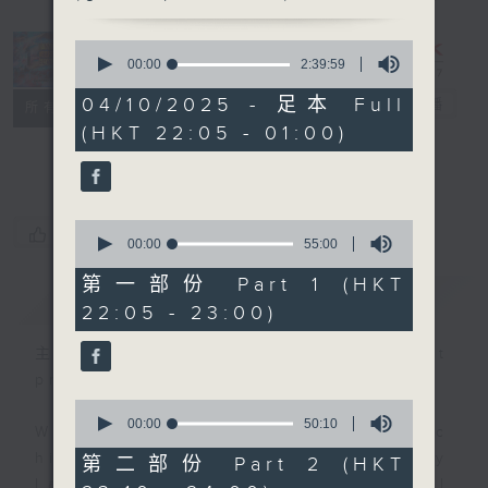
0
Danny’s
seconds
00:00
2:39:59
Weekend
of
2
04/10/2025 - 足本 Full
Blenz
電台直播
所有集數
hours,
(HKT 22:05 - 01:00)
39
聯絡
minutes,
59
seconds
0
您喜歡這個節目嗎?
seconds
00:00
55:00
of
55
第一部份 Part 1 (HKT
簡介
GIST
minutes,
22:05 - 23:00)
0
seconds
主持人：Todd Harding (guest
presenter)
0
seconds
00:00
50:10
With the perfect mix of classic
of
50
hits from home and away, Danny
第二部份 Part 2 (HKT
minutes,
Lau joins you from 10.05 until