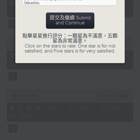
55
第一部份 Part 1 (HKT 22:05 -
minutes,
23:00)
10
seconds
提交及繼續 Submit
and Continue
點擊星星進行評分：一顆星為不滿意，五顆
0
星為非常滿意。
seconds
00:00
50:19
Click on the stars to rate: One star is for not
of
satisfied, and Five stars is for very satisfied.
50
第二部份 Part 2 (HKT 23:10 -
minutes,
24:00)
19
seconds
0
seconds
00:00
55:09
of
55
第三部份 Part 3 (HKT 00:05 -
minutes,
01:00)
9
seconds