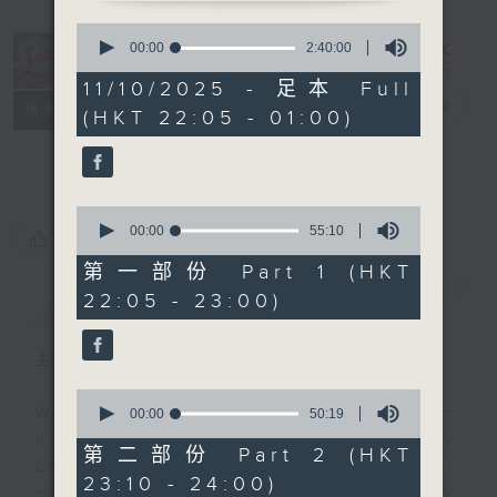
0
seconds
Danny’s
00:00
2:40:00
of
Weekend
2
11/10/2025 - 足本 Full
hours,
Blenz
電台直播
所有集數
(HKT 22:05 - 01:00)
40
minutes,
聯絡
0
seconds
0
seconds
00:00
55:10
您喜歡這個節目嗎?
of
55
第一部份 Part 1 (HKT
minutes,
22:05 - 23:00)
簡介
GIST
10
seconds
主持人：Danny Lau
0
seconds
With the perfect mix of classic
00:00
50:19
of
hits from home and away, Danny
50
第二部份 Part 2 (HKT
minutes,
Lau joins you from 10.05 until
23:10 - 24:00)
19
midnight, each and every Saturday