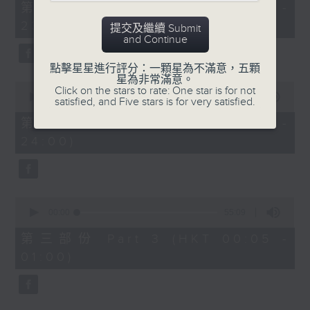
55
第一部份 Part 1 (HKT 22:05 -
minutes,
23:00)
10
提交及繼續 Submit
seconds
and Continue
點擊星星進行評分：一顆星為不滿意，五顆
星為非常滿意。
0
Click on the stars to rate: One star is for not
seconds
00:00
50:19
satisfied, and Five stars is for very satisfied.
of
50
第二部份 Part 2 (HKT 23:10 -
minutes,
24:00)
19
seconds
0
seconds
00:00
55:09
of
55
第三部份 Part 3 (HKT 00:05 -
minutes,
01:00)
9
seconds