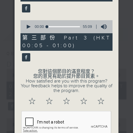
seconds
night here on Radio 3. Enjoy his
更多...
‘Weekend Blenz’ of classics from
Europe and the USA, with some of
0
seconds
00:00
55:09
the best canto-pop tracks ever
of
最新
LATEST
recorded.
55
第三部份 Part 3 (HKT
minutes,
00:05 - 01:00)
9
seconds
08/08/2026
Danny’s Weekend Blenz
0
您對這個節目的滿意程度？
seconds
00:00
2:39:59
您的意見有助於提升節目質素。
of
How satisfied are you with this program?
2
Your feedback helps to improve the quality of
08/08/2026 - 足本 Full (HKT
hours,
the program.
22:05 - 01:00)
39
minutes,
☆
☆
☆
☆
☆
59
seconds
0
seconds
00:00
55:10
of