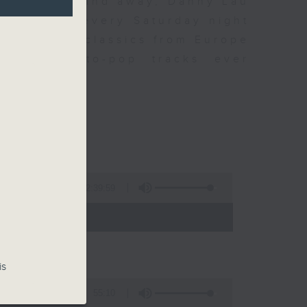
s from home and away, Danny Lau
, each and every Saturday night
 Blenz’ of classics from Europe
best canto-pop tracks ever
2:39:59
- 01:00)
is
55:10