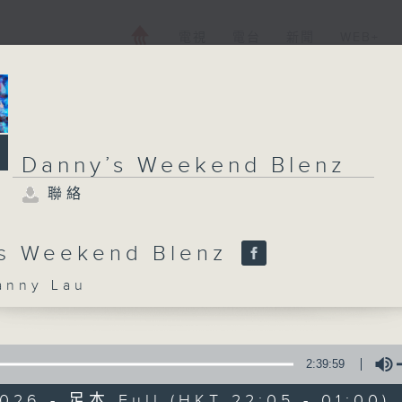
電視
電台
新聞
WEB+
Danny’s Weekend Blenz
聯絡
s Weekend Blenz
nny Lau
2:39:59
026 - 足本 Full (HKT 22:05 - 01:00)