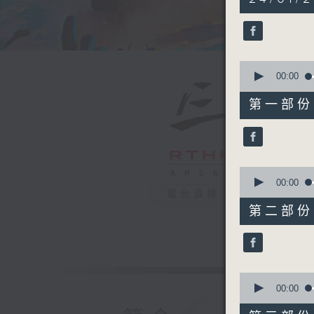
hours,
39
minutes,
59
seconds
90%
0
seconds
00:00
of
55
第一部份 P
minutes,
10
seconds
90%
0
seconds
00:00
of
電台直播
50
第二部份 P
minutes,
19
seconds
90%
0
seconds
00:00
of
55