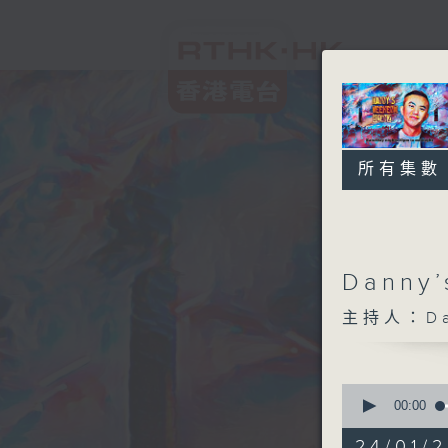
所有集數
Danny’
主持人：Da
0
seconds
00:00
of
2
24/01/2