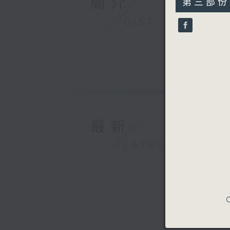
簡介
第三部份 P
minutes,
9
GIST
seconds
90%
最新
LATEST
C