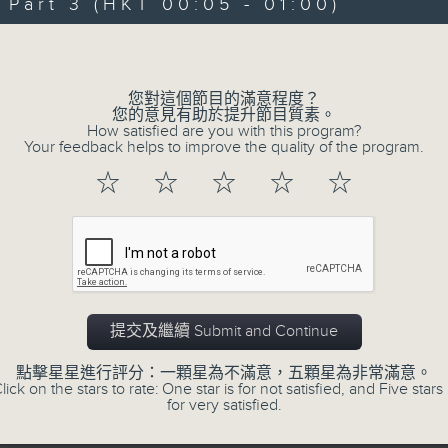
With the perfect mix of classic hit
art 3 (HKT 00:05 - 01:00)
joins you from 10.05 until midnight
Volume
here on Radio 3. Enjoy his ‘Weekend
and the USA, with some of the 
您對這個節目的滿意程度？
recorded.
您的意見有助於提升節目質素。
How satisfied are you with this program?
Your feedback helps to improve the quality of the program.
☆
☆
☆
☆
☆
01/08/2026
Danny’s Weekend Blenz
0
seconds
00:00
of
2
01/08/2026 - 足本 Full (HKT 22:05 
hours,
提交及繼續 Submit and Continue
39
minutes,
59
點擊星星進行評分：一顆星為不滿意，五顆星為非常滿意。
seconds
Volume
lick on the stars to rate: One star is for not satisfied, and Five stars 
90%
for very satisfied.
0
seconds
00:00
of