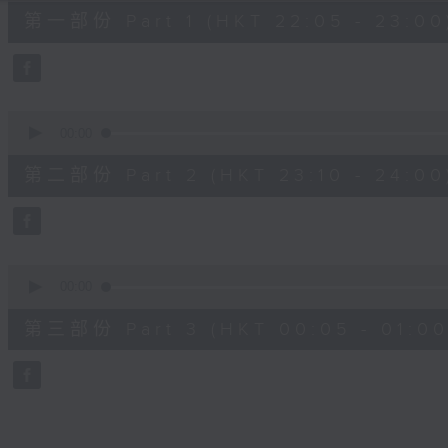
55
第一部份 Part 1 (HKT 22:05 - 23:00
minutes,
10
seconds
Volume
90%
0
seconds
00:00
of
50
第二部份 Part 2 (HKT 23:10 - 24:00
minutes,
19
seconds
Volume
90%
0
seconds
00:00
of
55
第三部份 Part 3 (HKT 00:05 - 01:00
minutes,
9
seconds
Volume
90%