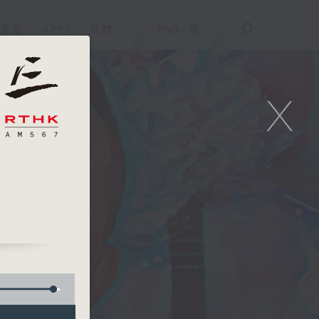
重溫
APPS
我們
ENG
/
簡
X