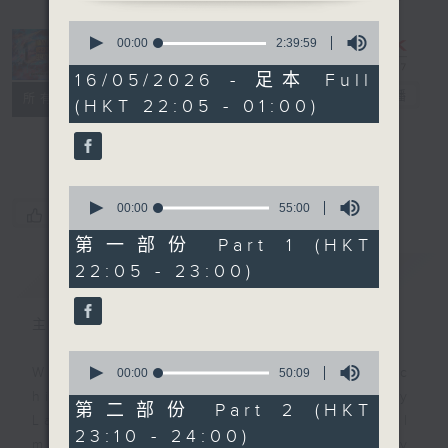
0
seconds
Danny’s
00:00
2:39:59
of
Weekend
2
16/05/2026 - 足本 Full
hours,
Blenz
電台直播
所有集數
(HKT 22:05 - 01:00)
39
minutes,
聯絡
59
seconds
0
seconds
00:00
55:00
您喜歡這個節目嗎?
of
55
第一部份 Part 1 (HKT
minutes,
22:05 - 23:00)
簡介
GIST
0
seconds
主持人：Danny Lau
0
seconds
With the perfect mix of classic
00:00
50:09
of
hits from home and away, Danny
50
第二部份 Part 2 (HKT
minutes,
Lau joins you from 10.05 until
23:10 - 24:00)
9
midnight, each and every Saturday