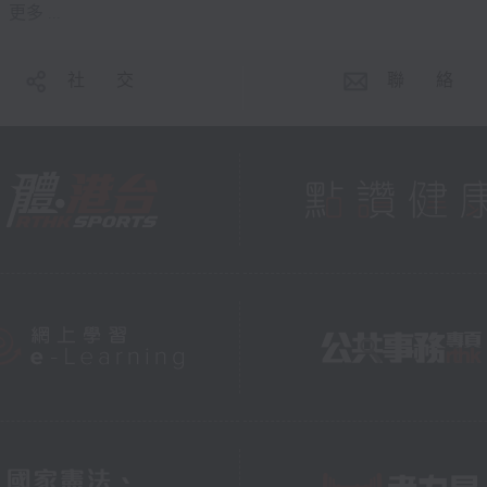
更多 ...
社 交
聯 絡