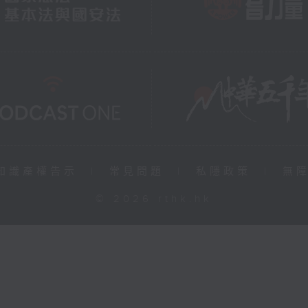
知識產權告示
|
常見問題
|
私隱政策
|
無
© 2026 rthk.hk