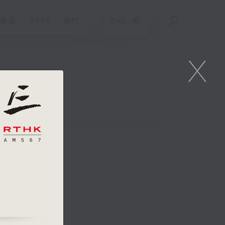
重溫
APPS
我們
ENG
/
簡
X