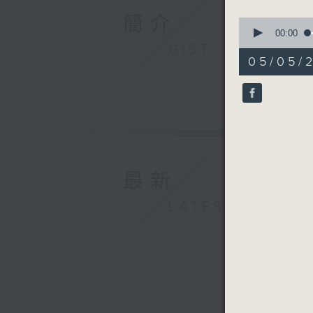
簡介
0
seconds
00:00
of
GIST
29
05/05/
minutes,
59
seconds
90%
最新
LATEST