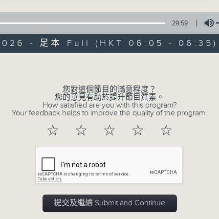
29:59
2026 - 足本 Full (HKT 06:05 - 06:35)
Volume
您對這個節目的滿意程度？
06/08/2026
您的意見有助於提升節目質素。
How satisfied are you with this program?
Your feedback helps to improve the quality of the program.
Early AM
☆
☆
☆
☆
☆
0
seconds
00:00
of
30
06/08/2026 - 足本 Full (HKT 06:05
minutes,
0
seconds
Volume
90%
提交及繼續 Submit and Continue