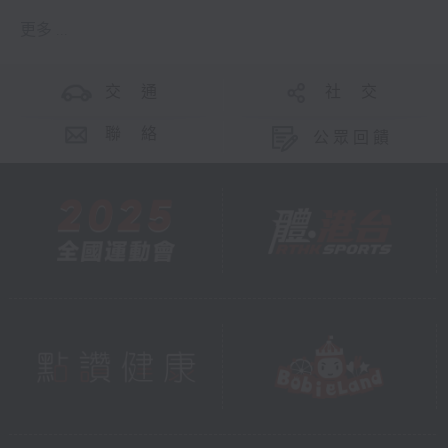
更多 ...
交 通
社 交
聯 絡
公眾回饋