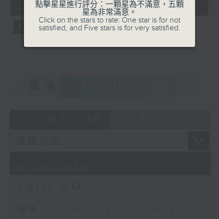
點擊星星進行評分：一顆星為不滿意，五顆
06:05 - 06:35)
59
星為非常滿意。
seconds
Click on the stars to rate: One star is for not
satisfied, and Five stars is for very satisfied.
重溫
CATCHUP
07 - 08
2026
07/08/2026
Early AM
足本 Full (HKT 06:05 - 06:35)