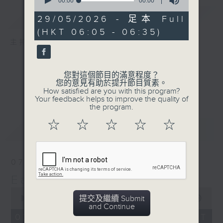
seconds
00:00
00:00
of
簡介
GIST
0
29/05/2026 - 足本 Full
seconds
(HKT 06:05 - 06:35)
主持人：The Perfect 'Wake Up' Mix
您對這個節目的滿意程度？
您的意見有助於提升節目質素。
How satisfied are you with this program?
Your feedback helps to improve the quality of
the program.
☆
☆
☆
☆
☆
最新
LATEST
07/08/2026
Early AM
0
提交及繼續 Submit
seconds
00:00
29:59
and Continue
of
29
07/08/2026 - 足本 Full (HKT
minutes,