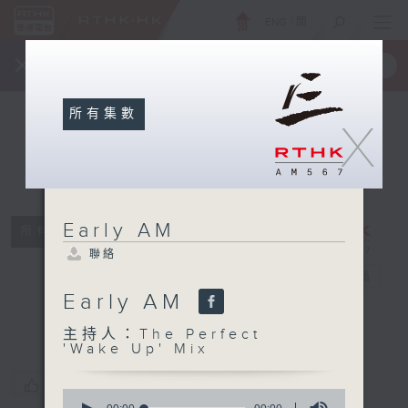
ENG
/
簡
×
全新 RTHK On The Go
取得
一手掌握 RTHK 電台、電視節目
所有集數
X
Early AM
所有集數
聯絡
Early AM
電台直播
Early AM
聯絡
主持人：The Perfect
'Wake Up' Mix
您喜歡這個節目嗎?
0