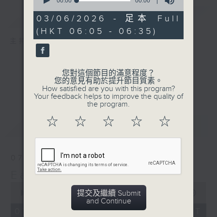
seconds
00:00
00:00
of
簡介
GIST
0
03/06/2026 - 足本 Full
seconds
(HKT 06:05 - 06:35)
主持人：The Perfect 'Wake Up' Mix
您對這個節目的滿意程度？
您的意見有助於提升節目質素。
How satisfied are you with this program?
Your feedback helps to improve the quality of
the program.
☆
☆
☆
☆
☆
最新
LATEST
07/08/2026
Early AM
0
提交及繼續 Submit
seconds
00:00
29:59
and Continue
of
29
07/08/2026 - 足本 Full (HKT
minutes,