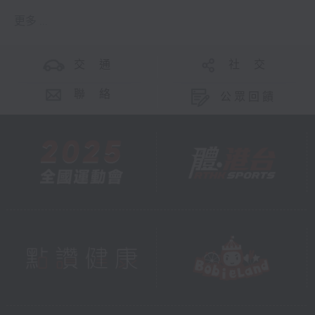
更多 ...
交 通
社 交
聯 絡
公眾回饋