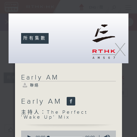
ENG
/
簡
×
全新 RTHK On The Go
取得
一手掌握 RTHK 電台、電視節目
所有集數
X
Early AM
所有集數
聯絡
Early AM
電台直播
Early AM
聯絡
主持人：The Perfect
'Wake Up' Mix
您喜歡這個節目嗎?
0