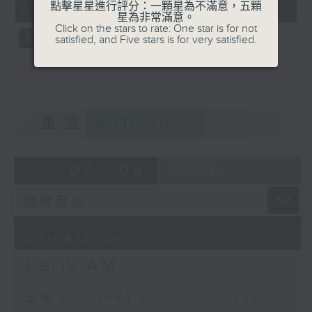
點擊星星進行評分：一顆星為不滿意，五顆
06:05 - 06:35)
59
星為非常滿意。
seconds
Click on the stars to rate: One star is for not
satisfied, and Five stars is for very satisfied.
重溫
CATCHUP
07 - 08
2026
07/08/2026
Early AM
足本 Full (HKT 06:05 - 06:35)