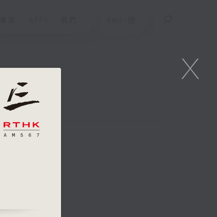
重溫
APPS
我們
ENG
/
簡
X