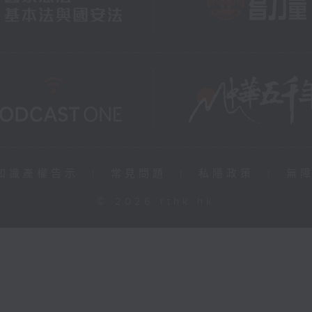
知識產權告示
|
常見問題
|
私隱政策
|
無
© 2026 rthk.hk