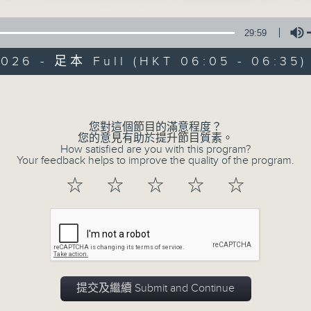
29:59
2026 - 足本 Full (HKT 06:05 - 06:35)
Volume
您對這個節目的滿意程度？
07/08/2026
您的意見有助於提升節目質素。
How satisfied are you with this program?
Your feedback helps to improve the quality of the program.
Early AM
☆
☆
☆
☆
☆
0
seconds
00:00
of
29
07/08/2026 - 足本 Full (HKT 06:05
minutes,
59
seconds
Volume
90%
提交及繼續 Submit and Continue