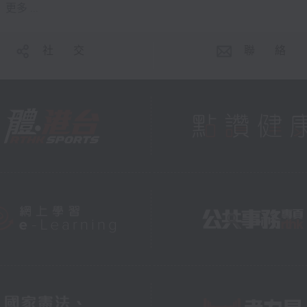
更多 ...
社 交
聯 絡