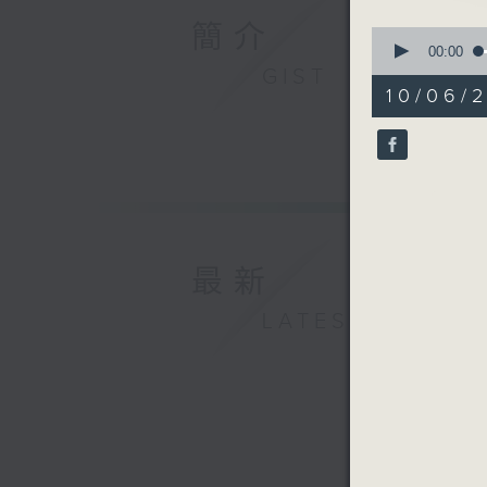
簡介
0
seconds
00:00
of
GIST
29
10/06/
minutes,
59
seconds
90%
最新
LATEST