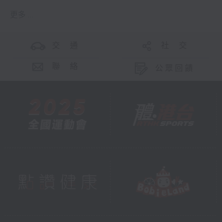
更多 ...
交 通
社 交
聯 絡
公眾回饋