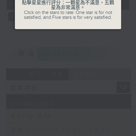
點擊星星進行評分：一顆星為不滿意，五顆
06:05 - 06:35)
59
星為非常滿意。
seconds
Click on the stars to rate: One star is for not
satisfied, and Five stars is for very satisfied.
重溫
CATCHUP
07 - 08
2026
07/08/2026
Early AM
足本 Full (HKT 06:05 - 06:35)