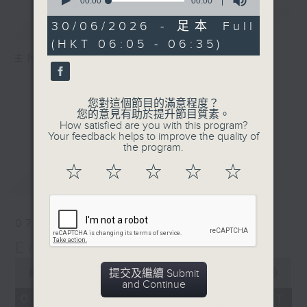
seconds
00:00
00:00
of
簡介
GIST
0
30/06/2026 - 足本 Full
seconds
(HKT 06:05 - 06:35)
主持人：The Perfect 'Wake Up' Mix
您對這個節目的滿意程度？
您的意見有助於提升節目質素。
How satisfied are you with this program?
Your feedback helps to improve the quality of
the program.
☆
☆
☆
☆
☆
最新
LATEST
07/08/2026
Early AM
0
提交及繼續 Submit
seconds
00:00
29:59
and Continue
of
29
07/08/2026 - 足本 Full (HKT
minutes,