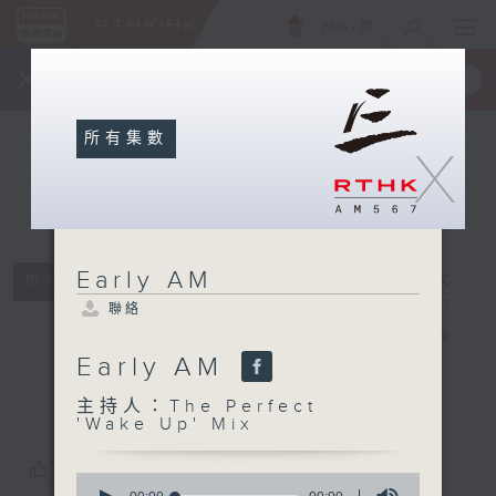
ENG
/
簡
×
全新 RTHK On The Go
取得
一手掌握 RTHK 電台、電視節目
所有集數
X
Early AM
所有集數
聯絡
Early AM
電台直播
Early AM
聯絡
主持人：The Perfect
'Wake Up' Mix
您喜歡這個節目嗎?
0