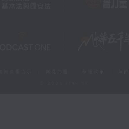
知識產權告示
|
常見問題
|
私隱政策
|
無
© 2026 rthk.hk