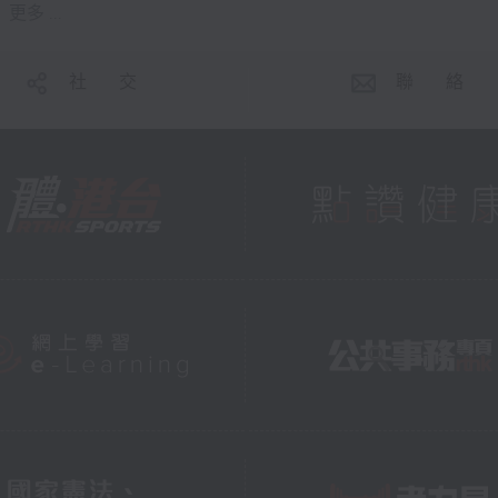
更多 ...
社 交
聯 絡