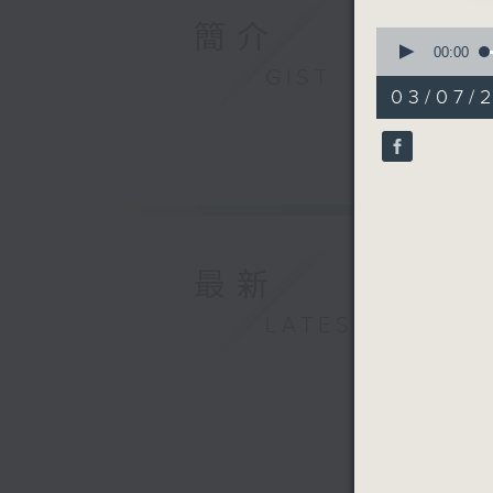
簡介
0
seconds
00:00
of
GIST
29
03/07/
minutes,
59
seconds
90%
最新
LATEST