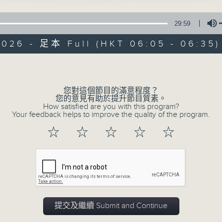
29:59
2026 - 足本 Full (HKT 06:05 - 06:35)
Volume
您對這個節目的滿意程度？
06/08/2026
您的意見有助於提升節目質素。
How satisfied are you with this program?
Your feedback helps to improve the quality of the program.
Early AM
☆
☆
☆
☆
☆
0
seconds
00:00
of
30
06/08/2026 - 足本 Full (HKT 06:05
minutes,
0
seconds
Volume
90%
提交及繼續 Submit and Continue