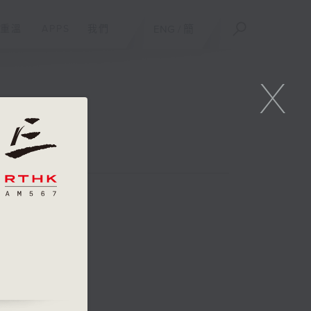
重溫
APPS
我們
ENG
/
簡
X