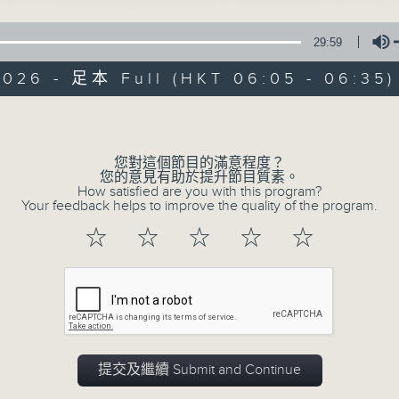
29:59
2026 - 足本 Full (HKT 06:05 - 06:35)
Volume
您對這個節目的滿意程度？
07/08/2026
您的意見有助於提升節目質素。
How satisfied are you with this program?
Your feedback helps to improve the quality of the program.
Early AM
☆
☆
☆
☆
☆
0
seconds
00:00
of
29
07/08/2026 - 足本 Full (HKT 06:05
minutes,
59
seconds
Volume
90%
提交及繼續 Submit and Continue