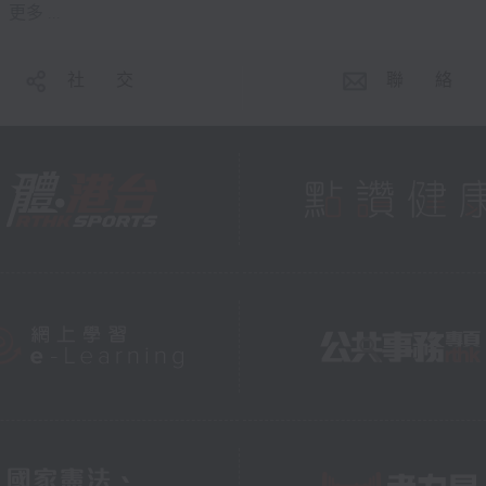
更多 ...
社 交
聯 絡