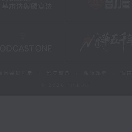
知識產權告示
|
常見問題
|
私隱政策
|
無
© 2026 rthk.hk