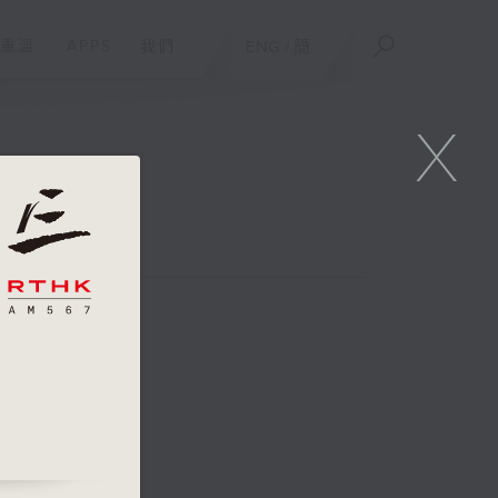
重溫
APPS
我們
ENG
/
簡
X