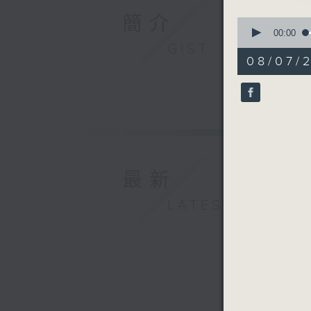
簡介
0
seconds
00:00
of
GIST
29
08/07/
minutes,
59
seconds
90%
最新
LATEST