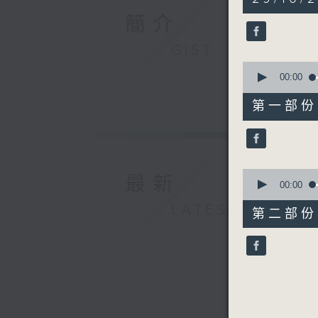
hour,
44
簡介
minutes,
59
GIST
seconds
90%
0
seconds
00:00
of
55
第一部份 P
minutes,
10
seconds
90%
0
最新
seconds
00:00
of
LATEST
50
第二部份 P
minutes,
9
seconds
90%