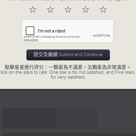
of
55
☆
☆
☆
☆
☆
第一部份 Part 1 (HKT 06:05 - 07:00
minutes,
10
seconds
Volume
90%
0
seconds
00:00
of
50
提交及繼續 Submit and Continue
第二部份 Part 2 (HKT 07:10 - 08:00
minutes,
9
點擊星星進行評分：一顆星為不滿意，五顆星為非常滿意。
seconds
Volume
lick on the stars to rate: One star is for not satisfied, and Five stars 
90%
for very satisfied.
02 - 07
2026