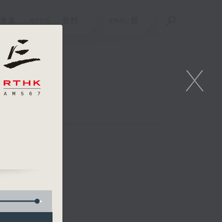
重溫
APPS
我們
ENG
/
簡
X
y
our holiday