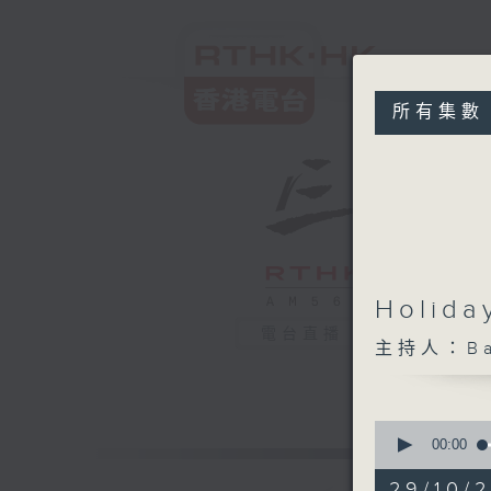
所有集數
Holida
電台直播
主持人：Back
0
seconds
00:00
of
1
29/10/