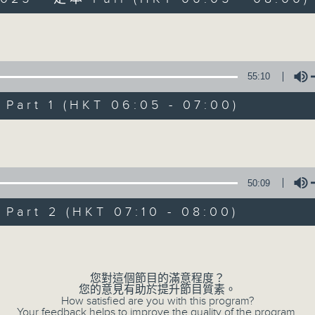
Volume
55:10
art 1 (HKT 06:05 - 07:00)
Volume
01/07/2026
Holiday Early
50:09
0
seconds
00:00
art 2 (HKT 07:10 - 08:00)
of
1
01/07/2026 - 足本 Full (HKT 06:05
hour,
Volume
44
minutes,
59
您對這個節目的滿意程度？
seconds
Volume
您的意見有助於提升節目質素。
90%
0
How satisfied are you with this program?
seconds
00:00
Your feedback helps to improve the quality of the program.