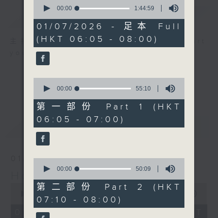
0
seconds
00:00
1:44:59
簡介
GIST
of
1
01/07/2026 - 足本 Full
hour,
(HKT 06:05 - 08:00)
44
主持人：Back-to-back 'gold' to start
minutes,
your holiday
59
seconds
0
seconds
00:00
55:10
of
55
第一部份 Part 1 (HKT
minutes,
06:05 - 07:00)
10
最新
LATEST
seconds
01/07/2026
0
seconds
00:00
50:09
Holiday Early
of
50
第二部份 Part 2 (HKT
0
minutes,
seconds
00:00
1:44:59
07:10 - 08:00)
9
of
seconds
1
01/07/2026 - 足本 Full (HKT
hour,