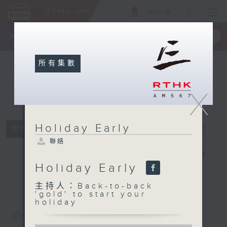
ENG
/
簡
×
全新 RTHK On The Go
取得
一手掌握 RTHK 電台、電視節目
所有集數
X
Holiday Early
所有集數
Holiday
聯絡
Early
電台直播
Holiday Early
聯絡
主持人：Back-to-back
'gold' to start your
holiday
您喜歡這個節目嗎?