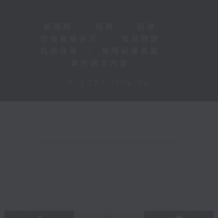
新聞稿
|
招聘
|
招標
|
知識產權告示
|
常見問題
|
私隱政策
|
無障礙播放器
|
其他語言內容
|
© 2026 rthk.hk