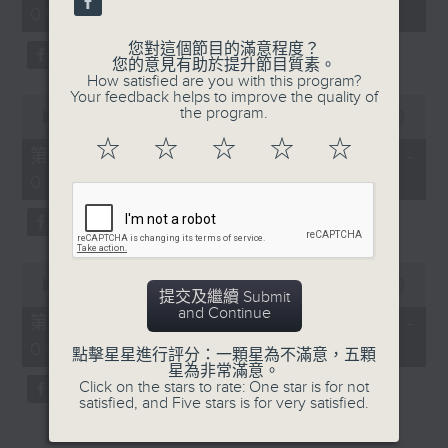
06:05 - 08:00)
44
minutes,
59
您對這個節目的滿意程度？
seconds
您的意見有助於提升節目質素。
How satisfied are you with this program?
Your feedback helps to improve the quality of
0
the program.
seconds
00:00
55:10
of
☆
☆
☆
☆
☆
55
第一部份 Part 1 (HKT 06:05 -
minutes,
07:00)
10
seconds
0
seconds
00:00
50:09
提交及繼續 Submit
of
and Continue
50
第二部份 Part 2 (HKT 07:10 -
minutes,
08:00)
9
點擊星星進行評分：一顆星為不滿意，五顆
seconds
星為非常滿意。
Click on the stars to rate: One star is for not
satisfied, and Five stars is for very satisfied.