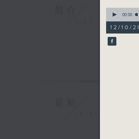
簡介
0
seconds
00:00
of
GIST
55
12/10/2
minutes,
0
seconds
90%
最新
LATEST