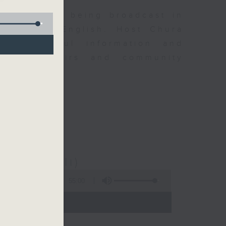
Hong Kong, being broadcast in
essage in English. Host Chura
y of useful information and
urrent affairs and community
e tunes.
m
देश (Nepali)
55:00
 - 20:00)