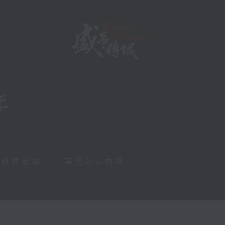
障礙播放器
|
其他語言內容
|