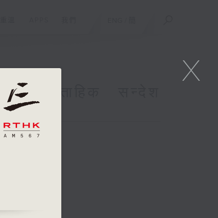
重溫
APPS
我們
ENG
/
簡
X
h साप्ताहिक सन्देश