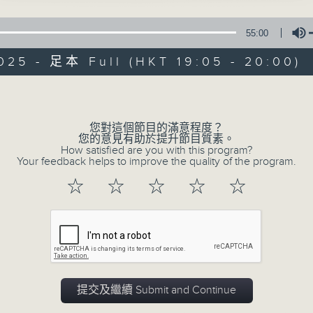
"Saptahik Sandesh" , is unique in 
55:00
Nepali. The title means Weekly m
Thapa brings you a great variet
025 - 足本 Full (HKT 19:05 - 20:00)
entertainment, including news, c
Volume
services with plenty of real Nepales
您對這個節目的滿意程度？
Catch it live on Sundays 7:05-8:00p
您的意見有助於提升節目質素。
How satisfied are you with this program?
Your feedback helps to improve the quality of the program.
☆
☆
☆
☆
☆
02/08/2026
Saptahik Sandesh साप्ताहिक सन्
0
seconds
00:00
of
55
02/08/2026 - 足本 Full (HKT 19:05
minutes,
提交及繼續 Submit and Continue
0
seconds
Volume