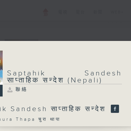
電視
電台
新聞
WEB+
Saptahik Sandes
(Nepali)
Saptahik Sandesh
聯絡
साप्ताहिक सन्देश (Nepali)
所有集數
聯絡
您喜歡這個節目嗎?
k Sandesh साप्ताहिक सन्देश
a Thapa चुरा थापा
主持人：Chura Thapa चुरा थापा