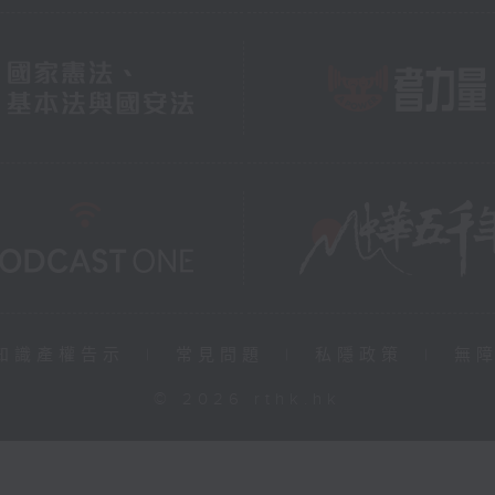
知識產權告示
|
常見問題
|
私隱政策
|
無
© 2026 rthk.hk