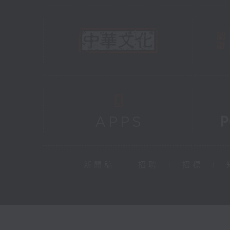
新聞稿
|
招聘
|
招標
|