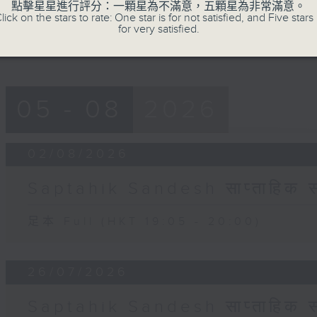
90%
點擊星星進行評分：一顆星為不滿意，五顆星為非常滿意。
lick on the stars to rate: One star is for not satisfied, and Five stars 
for very satisfied.
05 - 08
2026
02/08/2026
Saptahik Sandesh साप्ताहिक स
足本 Full (HKT 19:05 - 20:00)
26/07/2026
Saptahik Sandesh साप्ताहिक स