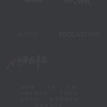
新聞稿
|
招聘
|
招標
|
知識產權告示
|
常見問題
|
私隱政策
|
無障礙播放器
|
其他語言內容
|