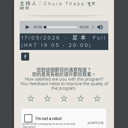
主持人：Chura Thapa चुरा
थापा
簡介
GIST
0
主持人：Chura Thapa चुरा थापा
seconds
00:00
55:00
of
55
17/05/2026 - 足本 Full
"Saptahik Sandesh" , is unique in
minutes,
(HKT 19:05 - 20:00)
Hong Kong, being broadcast in
0
seconds
Nepali. The title means Weekly
message in English. Host Chura
Thapa brings you a great variety
更多...
您對這個節目的滿意程度？
of useful information and
您的意見有助於提升節目質素。
How satisfied are you with this program?
entertainment, including news,
Your feedback helps to improve the quality of
current affairs and community
the program.
最新
LATEST
services with plenty of real
☆
☆
☆
☆
☆
Nepalese tunes.
09/08/2026
Catch it live on Sundays 7:05-
Saptahik Sandesh साप्ताहिक
8:00pm