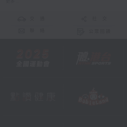
更多 ...
交 通
社 交
聯 絡
公眾回饋