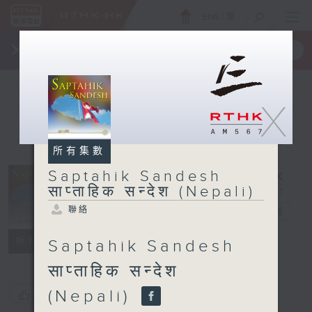
ENG
/
簡
×
全新 RTHK On The Go
取得
一手掌握 RTHK 電台、電視節目
X
所有集數
Saptahik
Saptahik Sandesh
Sandesh
साप्ताहिक सन्देश (Nepali)
साप्ताहिक सन्देश
聯絡
(Nepali)
電台直播
聯絡
所有集數
Saptahik Sandesh
साप्ताहिक सन्देश
(Nepali)
您喜歡這個節目嗎?