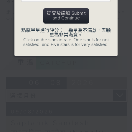
सन्देश (Nepali)
網上直播完畢稍後提供節目重溫。 Archive
提交及繼續 Submit
and Continue
will be available after live webcast
點擊星星進行評分：一顆星為不滿意，五顆
星為非常滿意。
Click on the stars to rate: One star is for not
satisfied, and Five stars is for very satisfied.
重溫
CATCHUP
06 - 08
2026
09/08/2026
Saptahik Sandesh