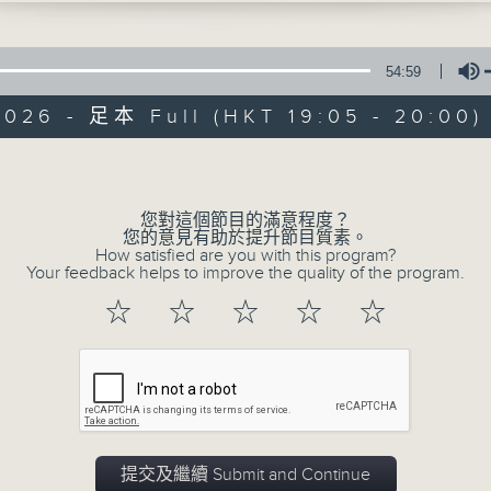
"Saptahik Sandesh" , is unique in 
Nepali. The title means Weekly m
54:59
Thapa brings you a great variet
2026 - 足本 Full (HKT 19:05 - 20:00)
entertainment, including news, c
services with plenty of real Nepales
Volume
Catch it live on Sundays 7:05-8:00p
您對這個節目的滿意程度？
您的意見有助於提升節目質素。
How satisfied are you with this program?
Your feedback helps to improve the quality of the program.
02/08/2026
☆
☆
☆
☆
☆
Saptahik Sandesh साप्ताहिक सन्
0
seconds
00:00
of
55
02/08/2026 - 足本 Full (HKT 19:05
minutes,
0
提交及繼續 Submit and Continue
seconds
Volume