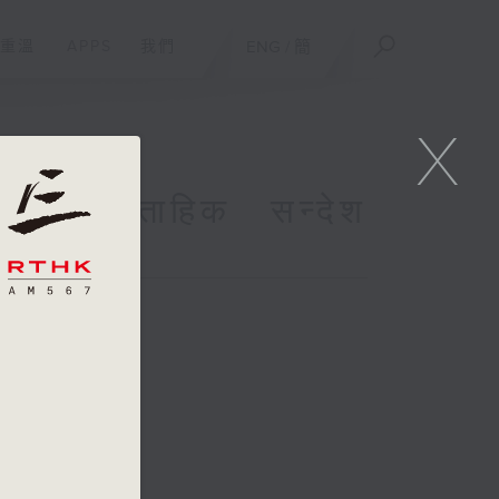
重溫
APPS
我們
ENG
/
簡
X
h साप्ताहिक सन्देश