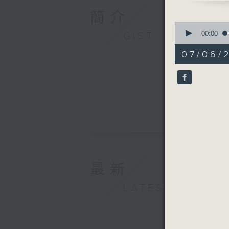
簡介
0
seconds
00:00
GIST
of
54
07/06/
minutes,
59
seconds
90%
最新
LATEST