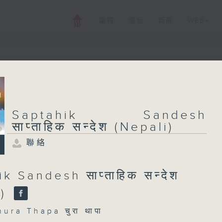
電視
電台
新聞
WEB+
Saptahik Sandes
(Nepali)
Saptahik Sandesh
साप्ताहिक सन्देश (Nepali)
聯絡
所有集數
聯絡
k Sandesh साप्ताहिक सन्देश
您喜歡這個節目嗎?
i)
主持人：Chura Thapa चुरा थापा
a Thapa चुरा थापा