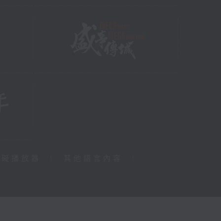
障礙播放器
|
其他語言內容
|