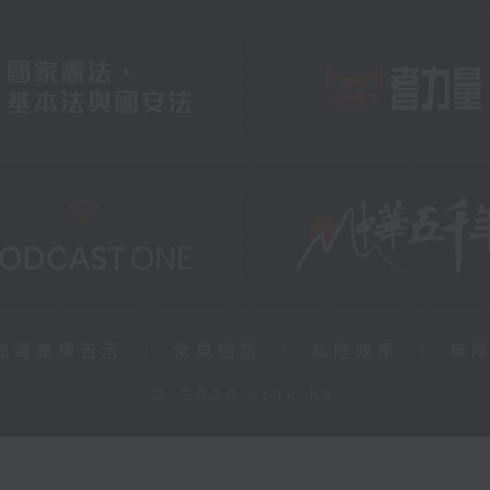
知識產權告示
|
常見問題
|
私隱政策
|
無
© 2026 rthk.hk