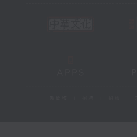
新聞稿
|
招聘
|
招標
|