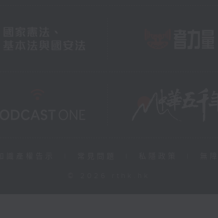
知識產權告示
|
常見問題
|
私隱政策
|
無
© 2026 rthk.hk