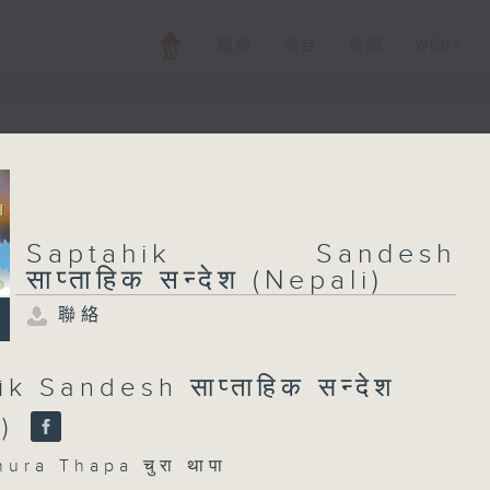
電視
電台
新聞
WEB+
Saptahik Sandes
(Nepali)
Saptahik Sandesh
साप्ताहिक सन्देश (Nepali)
聯絡
所有集數
聯絡
k Sandesh साप्ताहिक सन्देश
您喜歡這個節目嗎?
i)
主持人：Chura Thapa चुरा थापा
a Thapa चुरा थापा