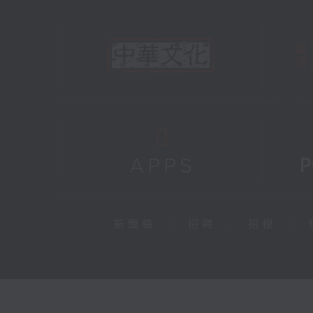
新聞稿
|
招聘
|
招標
|