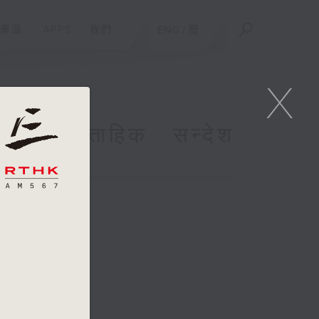
重溫
APPS
我們
ENG
/
簡
X
h साप्ताहिक सन्देश