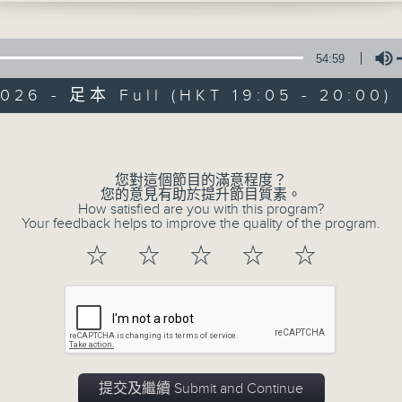
"Saptahik Sandesh" , is unique in 
Nepali. The title means Weekly m
54:59
Thapa brings you a great variet
026 - 足本 Full (HKT 19:05 - 20:00)
entertainment, including news, c
services with plenty of real Nepales
Volume
Catch it live on Sundays 7:05-8:00p
您對這個節目的滿意程度？
您的意見有助於提升節目質素。
How satisfied are you with this program?
Your feedback helps to improve the quality of the program.
02/08/2026
☆
☆
☆
☆
☆
Saptahik Sandesh साप्ताहिक सन्
0
seconds
00:00
of
55
02/08/2026 - 足本 Full (HKT 19:05
minutes,
0
提交及繼續 Submit and Continue
seconds
Volume