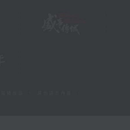
障礙播放器
|
其他語言內容
|