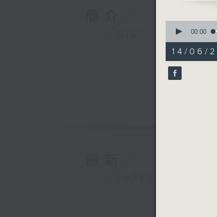
簡介
0
seconds
00:00
GIST
of
54
14/06/2
minutes,
59
seconds
90%
最新
LATEST