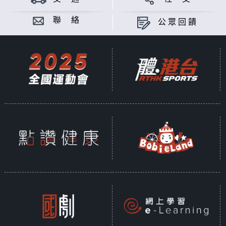
聯 絡
公眾回饋