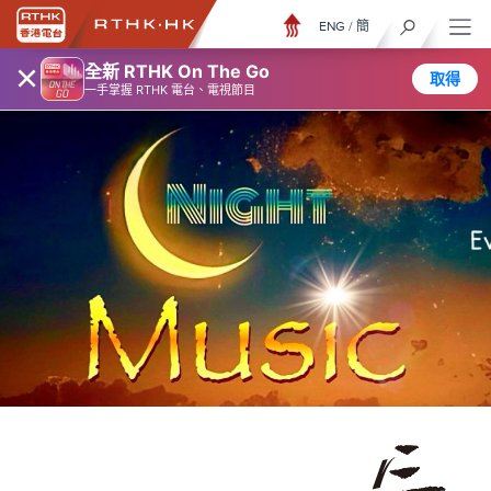
ENG
/
簡
×
全新 RTHK On The Go
取得
一手掌握 RTHK 電台、電視節目