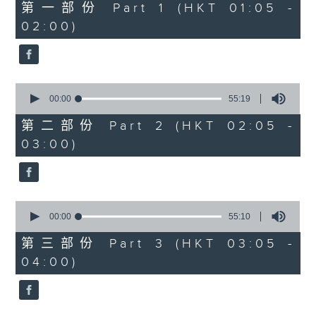
55
第一部份 Part 1 (HKT 01:05 -
minutes,
02:00)
10
seconds
0
seconds
00:00
55:19
of
55
第二部份 Part 2 (HKT 02:05 -
minutes,
03:00)
19
seconds
0
seconds
00:00
55:10
of
55
第三部份 Part 3 (HKT 03:05 -
minutes,
04:00)
10
seconds