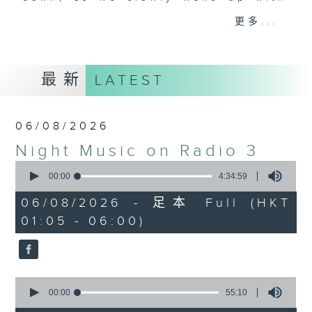
you. Enjoy the non-stop mellow
更多...
side of the 70s to the 90s at
first, with some legendary ballads
and soft rock hits, which gently
最新
LATEST
grow in pace, moving you towards
the 2000s and a perfect morning
mix
06/08/2026
Night Music on Radio 3
Seven days a week from 1.05am...
0
only on Radio 3
seconds
00:00
4:34:59
of
4
06/08/2026 - 足本 Full (HKT
hours,
01:05 - 06:00)
34
minutes,
59
seconds
0
seconds
00:00
55:10
of