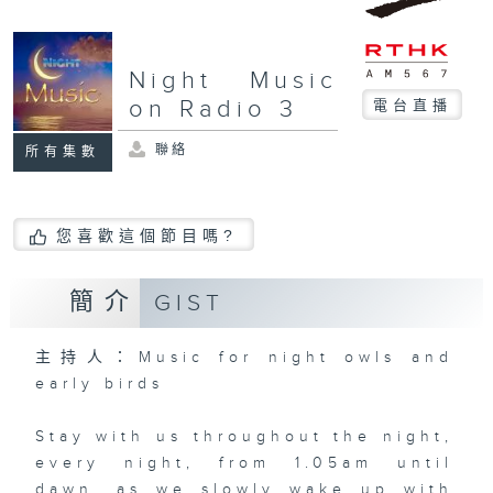
Night Music
on Radio 3
電台直播
聯絡
所有集數
您喜歡這個節目嗎?
簡介
GIST
主持人：Music for night owls and
early birds
Stay with us throughout the night,
every night, from 1.05am until
dawn, as we slowly wake up with