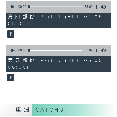
0
seconds
00:00
55:09
of
55
第四部份 Part 4 (HKT 04:05 -
minutes,
05:00)
9
seconds
0
seconds
00:00
55:09
of
55
第五部份 Part 5 (HKT 05:05 -
minutes,
06:00)
9
seconds
重溫
CATCHUP