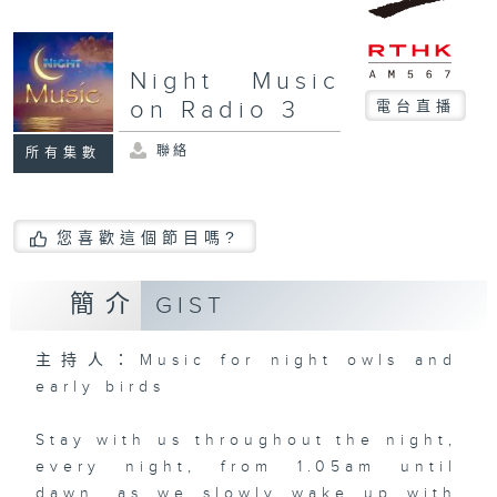
Night Music
on Radio 3
電台直播
聯絡
所有集數
您喜歡這個節目嗎?
簡介
GIST
主持人：Music for night owls and
early birds
Stay with us throughout the night,
every night, from 1.05am until
dawn, as we slowly wake up with