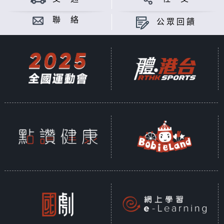
聯 絡
公眾回饋