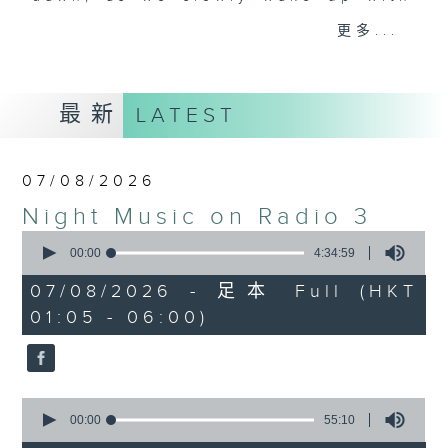
you. Enjoy the non-stop mellow
更多...
side of the 70s to the 90s at
first, with some legendary ballads
and soft rock hits, which gently
最新
LATEST
grow in pace, moving you towards
the 2000s and a perfect morning
mix
07/08/2026
Night Music on Radio 3
Seven days a week from 1.05am...
0
only on Radio 3
seconds
00:00
4:34:59
of
4
07/08/2026 - 足本 Full (HKT
hours,
01:05 - 06:00)
34
minutes,
59
seconds
0
seconds
00:00
55:10
of