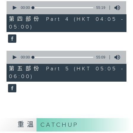
0
seconds
00:00
55:19
of
55
第四部份 Part 4 (HKT 04:05 -
minutes,
05:00)
19
seconds
0
seconds
00:00
55:09
of
55
第五部份 Part 5 (HKT 05:05 -
minutes,
06:00)
9
seconds
重溫
CATCHUP