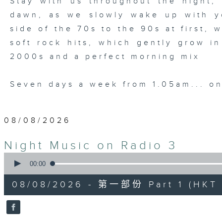
Stay with us throughout the night, 
dawn, as we slowly wake up with y
side of the 70s to the 90s at first,
soft rock hits, which gently grow i
2000s and a perfect morning mix
Seven days a week from 1.05am... on
08/08/2026
Night Music on Radio 3
0
seconds
00:00
of
54
08/08/2026 - 第一部份 Part 1 (HKT 
minutes,
59
seconds
Volume
90%