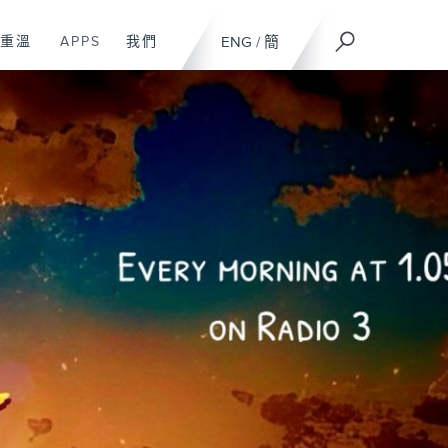
重溫
APPS
我們
ENG
/
簡