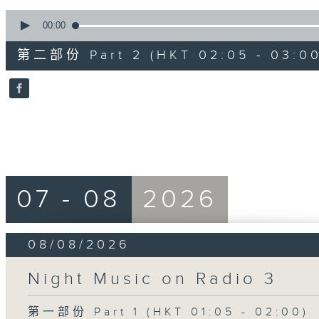
0
seconds
00:00
of
55
第二部份 Part 2 (HKT 02:05 - 03:00
minutes,
0
seconds
Volume
90%
07 - 08
2026
08/08/2026
Night Music on Radio 3
第一部份 Part 1 (HKT 01:05 - 02:00)