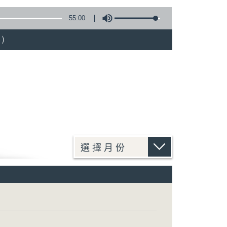
55:00
)