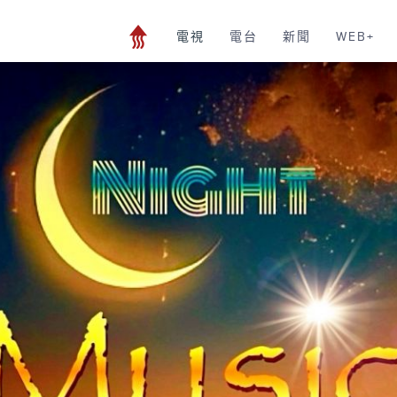
電視
電台
新聞
WEB+