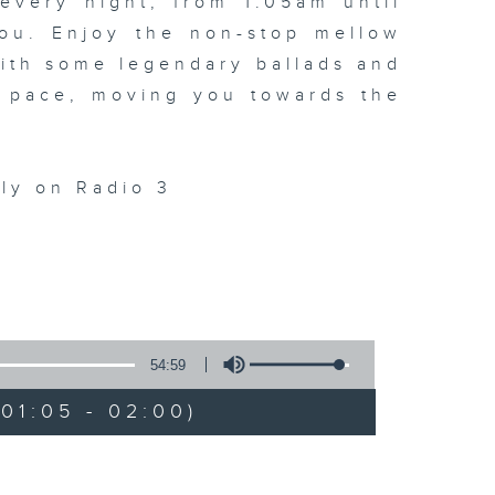
every night, from 1.05am until
ou. Enjoy the non-stop mellow
 with some legendary ballads and
n pace, moving you towards the
ly on Radio 3
54:59
01:05 - 02:00)