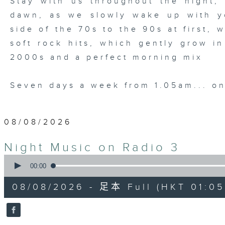
Stay with us throughout the night, 
dawn, as we slowly wake up with y
side of the 70s to the 90s at first,
soft rock hits, which gently grow i
2000s and a perfect morning mix
Seven days a week from 1.05am... on
08/08/2026
Night Music on Radio 3
0
seconds
00:00
of
4
08/08/2026 - 足本 Full (HKT 01:05
hours,
35
minutes,
0
seconds
Volume