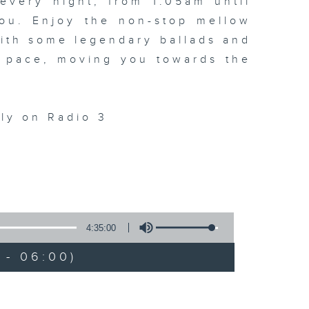
every night, from 1.05am until
ou. Enjoy the non-stop mellow
 with some legendary ballads and
n pace, moving you towards the
ly on Radio 3
4:35:00
 - 06:00)