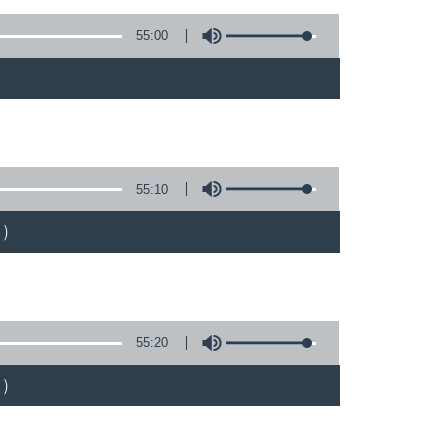
55:00
)
55:10
)
55:20
)