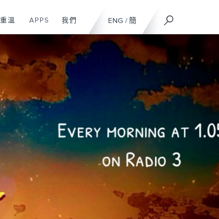
重溫
APPS
我們
ENG
/
簡