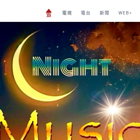
電視
電台
新聞
WEB+