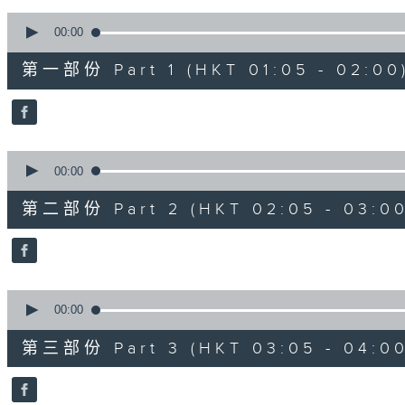
90%
0
seconds
00:00
of
55
第一部份 Part 1 (HKT 01:05 - 02:00
minutes,
0
seconds
Volume
90%
0
seconds
00:00
of
55
第二部份 Part 2 (HKT 02:05 - 03:00
minutes,
10
seconds
Volume
90%
0
seconds
00:00
of
55
第三部份 Part 3 (HKT 03:05 - 04:00
minutes,
20
seconds
Volume
90%