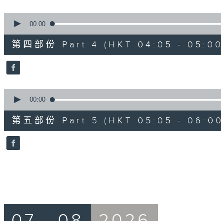
0
seconds
00:00
of
55
第四部份 Part 4 (HKT 04:05 - 05:00
minutes,
19
seconds
Volume
90%
0
seconds
00:00
of
55
第五部份 Part 5 (HKT 05:05 - 06:00
minutes,
10
seconds
Volume
90%
07 - 08
2026