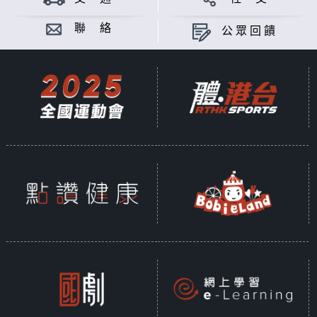
聯 絡
公眾回饋