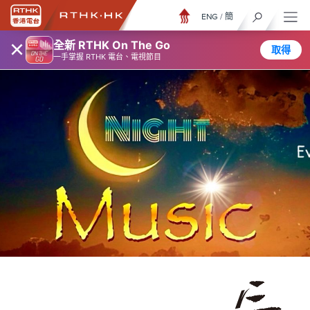
ENG
/
簡
×
全新 RTHK On The Go
取得
一手掌握 RTHK 電台、電視節目