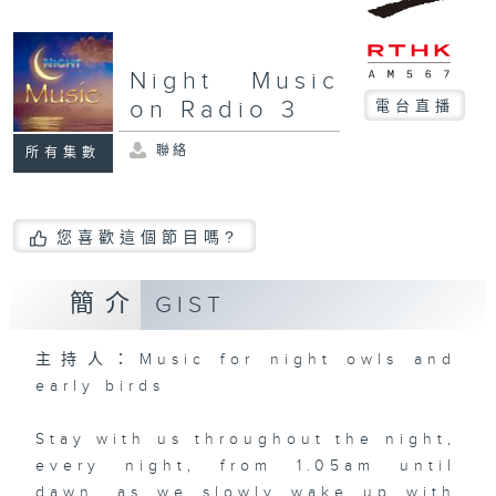
Night Music
on Radio 3
電台直播
聯絡
所有集數
您喜歡這個節目嗎?
簡介
GIST
主持人：Music for night owls and
early birds
Stay with us throughout the night,
every night, from 1.05am until
dawn, as we slowly wake up with