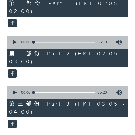
55
第一部份 Part 1 (HKT 01:05 -
minutes,
02:00)
0
seconds
0
seconds
00:00
55:10
of
55
第二部份 Part 2 (HKT 02:05 -
minutes,
03:00)
10
seconds
0
seconds
00:00
55:20
of
55
第三部份 Part 3 (HKT 03:05 -
minutes,
04:00)
20
seconds