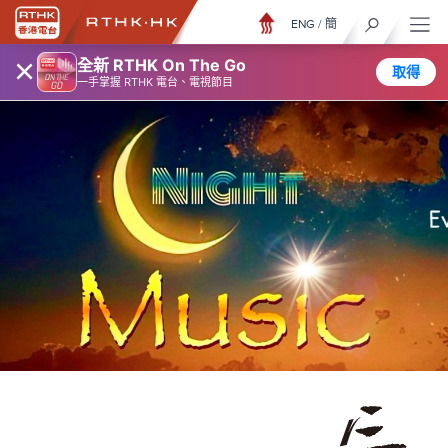
ENG
/
簡
×
全新 RTHK On The Go
取得
一手掌握 RTHK 電台、電視節目