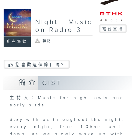
Night Music
on Radio 3
電台直播
聯絡
所有集數
您喜歡這個節目嗎?
簡介
GIST
主持人：Music for night owls and
early birds
Stay with us throughout the night,
every night, from 1.05am until
dawn, as we slowly wake up with