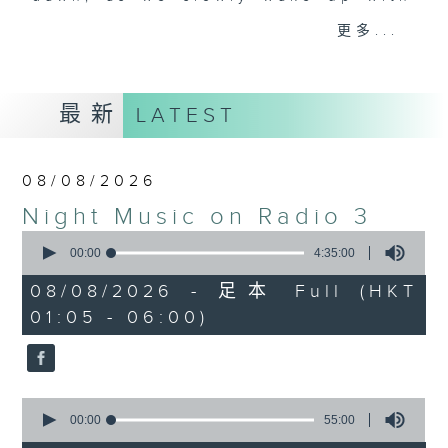
you. Enjoy the non-stop mellow
更多...
side of the 70s to the 90s at
first, with some legendary ballads
and soft rock hits, which gently
最新
LATEST
grow in pace, moving you towards
the 2000s and a perfect morning
mix
08/08/2026
Night Music on Radio 3
Seven days a week from 1.05am...
0
only on Radio 3
seconds
00:00
4:35:00
of
4
08/08/2026 - 足本 Full (HKT
hours,
01:05 - 06:00)
35
minutes,
0
seconds
0
seconds
00:00
55:00
of