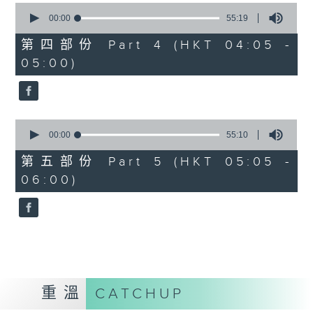
0
seconds
00:00
55:19
of
55
第四部份 Part 4 (HKT 04:05 -
minutes,
05:00)
19
seconds
0
seconds
00:00
55:10
of
55
第五部份 Part 5 (HKT 05:05 -
minutes,
06:00)
10
seconds
重溫
CATCHUP