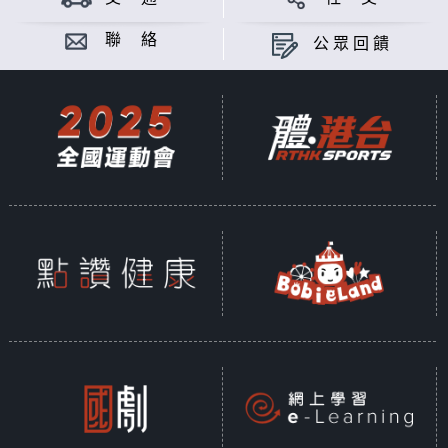
聯 絡
公眾回饋