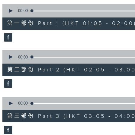
90%
0
seconds
00:00
of
55
第一部份 Part 1 (HKT 01:05 - 02:00
minutes,
10
seconds
Volume
90%
0
seconds
00:00
of
55
第二部份 Part 2 (HKT 02:05 - 03:00
minutes,
19
seconds
Volume
90%
0
seconds
00:00
of
55
第三部份 Part 3 (HKT 03:05 - 04:00
minutes,
10
seconds
Volume
90%