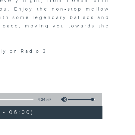
every night, from 1.05am until
ou. Enjoy the non-stop mellow
 with some legendary ballads and
n pace, moving you towards the
ly on Radio 3
4:34:59
 - 06:00)