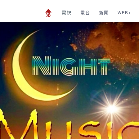
電視
電台
新聞
WEB+