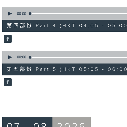
0
seconds
00:00
of
55
第四部份 Part 4 (HKT 04:05 - 05:00
minutes,
9
seconds
Volume
90%
0
seconds
00:00
of
55
第五部份 Part 5 (HKT 05:05 - 06:00
minutes,
9
seconds
Volume
90%
07 - 08
2026