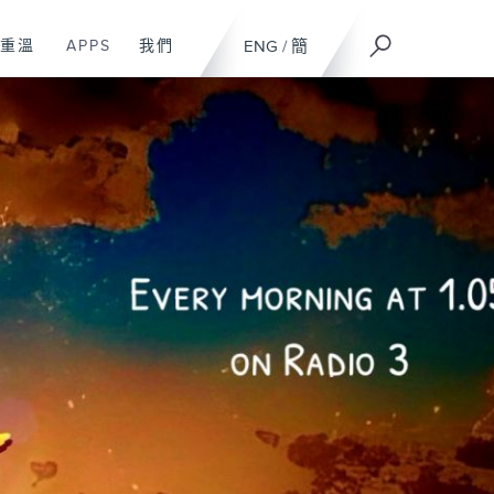
重溫
APPS
我們
ENG
/
簡