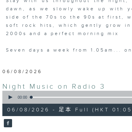
Stay with us throughout the night, 
dawn, as we slowly wake up with y
side of the 70s to the 90s at first,
soft rock hits, which gently grow i
2000s and a perfect morning mix
Seven days a week from 1.05am... on
06/08/2026
Night Music on Radio 3
0
seconds
00:00
of
4
06/08/2026 - 足本 Full (HKT 01:05
hours,
34
minutes,
59
seconds
Volume