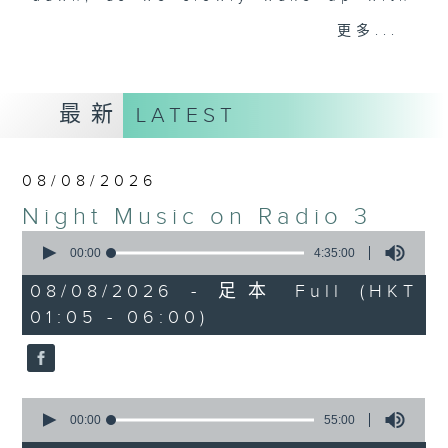
you. Enjoy the non-stop mellow
更多...
side of the 70s to the 90s at
first, with some legendary ballads
and soft rock hits, which gently
最新
LATEST
grow in pace, moving you towards
the 2000s and a perfect morning
mix
08/08/2026
Night Music on Radio 3
Seven days a week from 1.05am...
0
only on Radio 3
seconds
00:00
4:35:00
of
4
08/08/2026 - 足本 Full (HKT
hours,
01:05 - 06:00)
35
minutes,
0
seconds
0
seconds
00:00
55:00
of