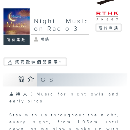
Night Music
on Radio 3
電台直播
聯絡
所有集數
您喜歡這個節目嗎?
簡介
GIST
主持人：Music for night owls and
early birds
Stay with us throughout the night,
every night, from 1.05am until
dawn, as we slowly wake up with