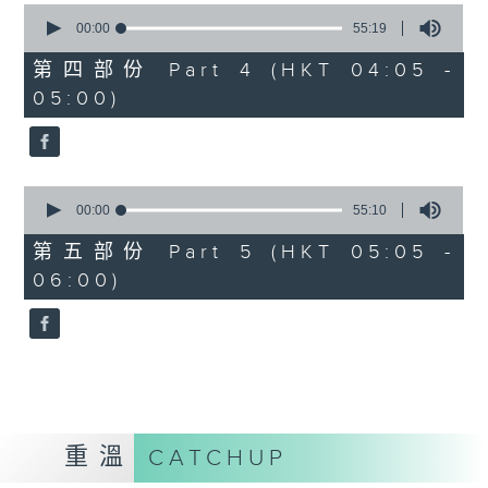
0
seconds
00:00
55:19
of
55
第四部份 Part 4 (HKT 04:05 -
minutes,
05:00)
19
seconds
0
seconds
00:00
55:10
of
55
第五部份 Part 5 (HKT 05:05 -
minutes,
06:00)
10
seconds
重溫
CATCHUP