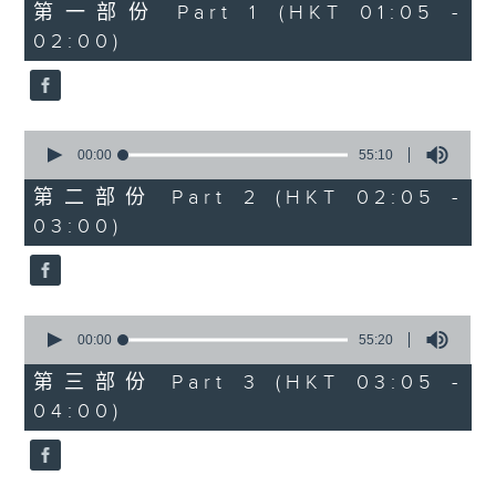
55
第一部份 Part 1 (HKT 01:05 -
minutes,
02:00)
0
seconds
0
seconds
00:00
55:10
of
55
第二部份 Part 2 (HKT 02:05 -
minutes,
03:00)
10
seconds
0
seconds
00:00
55:20
of
55
第三部份 Part 3 (HKT 03:05 -
minutes,
04:00)
20
seconds