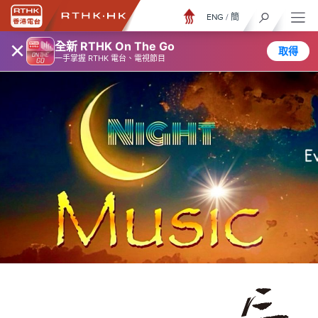
ENG
/
簡
×
全新 RTHK On The Go
取得
一手掌握 RTHK 電台、電視節目