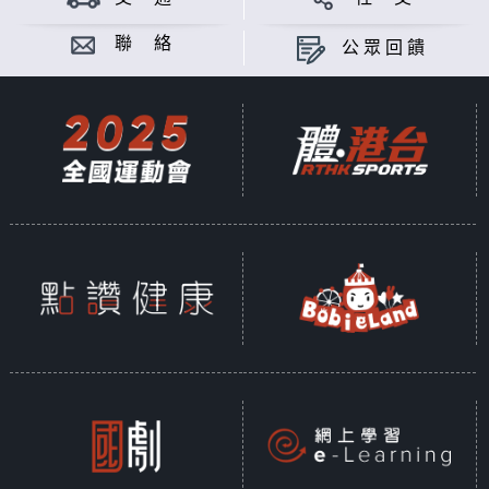
聯 絡
公眾回饋